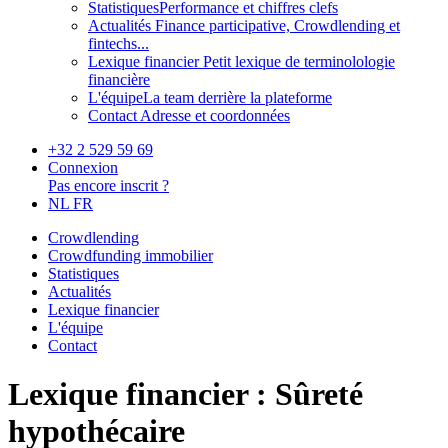
Statistiques
Performance et chiffres clefs
Actualités
Finance participative, Crowdlending et
fintechs...
Lexique financier
Petit lexique de terminolologie
financière
L'équipe
La team derrière la plateforme
Contact
Adresse et coordonnées
+32 2 529 59 69
Connexion
Pas encore inscrit ?
NL
FR
Crowdlending
Crowdfunding immobilier
Statistiques
Actualités
Lexique financier
L'équipe
Contact
Lexique financier : Sûreté
hypothécaire