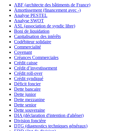
ABF (architecte des bâtiments de France)
Amortissement (financement avec -)
Analyse PESTEL
Analyse SWOT
ASL (association de syndic libre)
Boni de liquidation
Capitalisation des intérêts
Codébiteur solidaire
Commercialité
Covenant
Créances Commerciales
Crédit caisse
Crédit d’investissement
Crédit roll-over
Crédit syndiqué
Déficit foncier
Dette bancaire
Dette junior
Dette mezzanine
Dette senior
Dette souveraine
DIA (déclaration d'intention d'aliéner)
Division foncière
DTG (diagnostics techniques généraux)