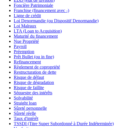
EDD (état de division)
Foncière Patrimoniale
Franchise (financement avec -)
Ligne de crédit
Loi Denormandie (ou Dispositif Denormandie)
Loi Malraux
LTA (Loan to Acquisition)
Maturité du financement
Nue Propriété
Payroll
Préemption
Prêt Bullet (ou in fine)
Refinancement
Règlement de copropriété
Restructuration de dette
Risque de défaut
Risque de dégradation
Risque de faillite
Séquestre des intérêts
Solvabilité
Straight loan
Sûreté personnelle
Sûreté réelle
Taux d'intérêt
TSSDI (Titre Super Subordonné à Durée Indéterminée)