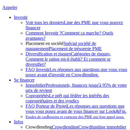
Appeler
Investir
Voir tous les dossiers
Liste des PME que vous pouvez
financer
Comment Investir ?
Comment ça marche? Quels
avantages?
Placement en société
Spécial société de
management
Placement de trésorerie PME
Diversification et risques
Catégories de risques,
Comment le rating est-il établi? Et comment se
diversifier?
FAQ Investir
Les réponses aux questions que vous vous
posez avant d'investir en Crowdlending.
Se financer
Immobilier
Professionels, financez jusqu'à 95% de votre
prix de revient
Copropriétés
Le prêt qui fédère les intérêts des
copropriétaires et des syndics
FAQ Porteur de Projet
Les réponses aux questions que
vous vous posez avant de vous financer sur Look&Fin.
Etudes de cas
Besoins et contexte des PME qui font appel nous.
Infos
Crowdlending
Crowdlending
Crowdfunding immobilier