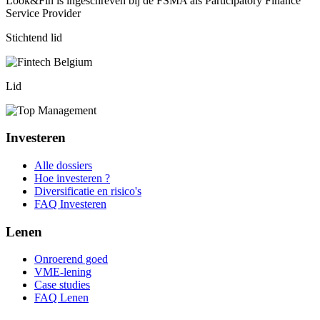
Look&Fin is ingeschreven bij de FSMA als Participatory Finance
Service Provider
Stichtend lid
Lid
Investeren
Alle dossiers
Hoe investeren ?
Diversificatie en risico's
FAQ Investeren
Lenen
Onroerend goed
VME-lening
Case studies
FAQ Lenen