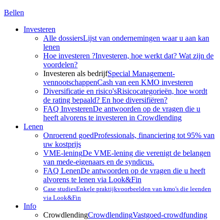
Bellen
Investeren
Alle dossiers
Lijst van ondernemingen waar u aan kan
lenen
Hoe investeren ?
Investeren, hoe werkt dat? Wat zijn de
voordelen?
Investeren als bedrijf
Special Management-
vennootschappen
Cash van een KMO investeren
Diversificatie en risico's
Risicocategorieën, hoe wordt
de rating bepaald? En hoe diversifiëren?
FAQ Investeren
De antwoorden op de vragen die u
heeft alvorens te investeren in Crowdlending
Lenen
Onroerend goed
Professionals, financiering tot 95% van
uw kostprijs
VME-lening
De VME-lening die verenigt de belangen
van mede-eigenaars en de syndicus.
FAQ Lenen
De antwoorden op de vragen die u heeft
alvorens te lenen via Look&Fin
Case studies
Enkele praktijkvoorbeelden van kmo's die leenden
via Look&Fin
Info
Crowdlending
Crowdlending
Vastgoed-crowdfunding