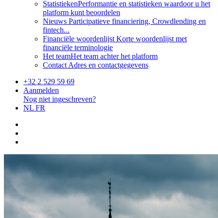
Statistieken
Performantie en statistieken waardoor u het
platform kunt beoordelen
Nieuws
Participatieve financiering, Crowdlending en
fintech...
Financiële woordenlijst
Korte woordenlijst met
financiële terminologie
Het team
Het team achter het platform
Contact
Adres en contactgegevens
+32 2 529 59 69
Aanmelden
Nog niet ingeschreven?
NL
FR