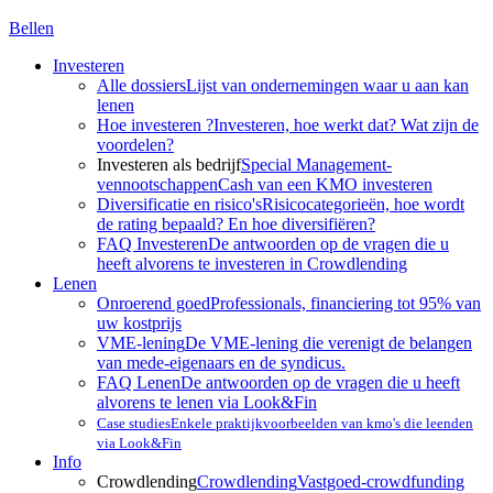
Bellen
Investeren
Alle dossiers
Lijst van ondernemingen waar u aan kan
lenen
Hoe investeren ?
Investeren, hoe werkt dat? Wat zijn de
voordelen?
Investeren als bedrijf
Special Management-
vennootschappen
Cash van een KMO investeren
Diversificatie en risico's
Risicocategorieën, hoe wordt
de rating bepaald? En hoe diversifiëren?
FAQ Investeren
De antwoorden op de vragen die u
heeft alvorens te investeren in Crowdlending
Lenen
Onroerend goed
Professionals, financiering tot 95% van
uw kostprijs
VME-lening
De VME-lening die verenigt de belangen
van mede-eigenaars en de syndicus.
FAQ Lenen
De antwoorden op de vragen die u heeft
alvorens te lenen via Look&Fin
Case studies
Enkele praktijkvoorbeelden van kmo's die leenden
via Look&Fin
Info
Crowdlending
Crowdlending
Vastgoed-crowdfunding