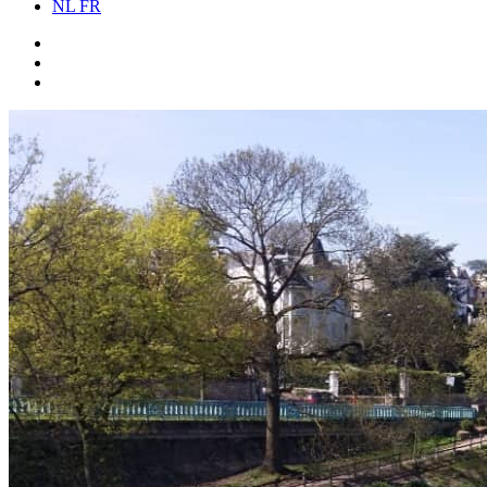
NL
FR