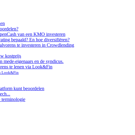
nen
voordelen?
ppen
Cash van een KMO investeren
rating bepaald? En hoe diversifiëren?
alvorens te investeren in Crowdlending
uw kostprijs
n mede-eigenaars en de syndicus.
orens te lenen via Look&Fin
ia Look&Fin
latform kunt beoordelen
ech...
e terminologie