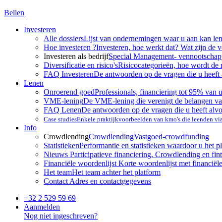
Bellen
Investeren
Alle dossiers
Lijst van ondernemingen waar u aan kan le
Hoe investeren ?
Investeren, hoe werkt dat? Wat zijn de 
Investeren als bedrijf
Special Management- vennootscha
Diversificatie en risico's
Risicocategorieën, hoe wordt de 
FAQ Investeren
De antwoorden op de vragen die u heeft 
Lenen
Onroerend goed
Professionals, financiering tot 95% van 
VME-lening
De VME-lening die verenigt de belangen va
FAQ Lenen
De antwoorden op de vragen die u heeft alv
Case studies
Enkele praktijkvoorbeelden van kmo's die leenden v
Info
Crowdlending
Crowdlending
Vastgoed-crowdfunding
Statistieken
Performantie en statistieken waardoor u het p
Nieuws
Participatieve financiering, Crowdlending en fint
Financiële woordenlijst
Korte woordenlijst met financiël
Het team
Het team achter het platform
Contact
Adres en contactgegevens
+32 2 529 59 69
Aanmelden
Nog niet ingeschreven?