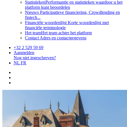
Statistieken
Performantie en statistieken waardoor u het
platform kunt beoordelen
Nieuws
Participatieve financiering, Crowdlending en
fintech...
Financiële woordenlijst
Korte woordenlijst met
financiële terminologie
Het team
Het team achter het platform
Contact
Adres en contactgegevens
+32 2 529 59 69
Aanmelden
Nog niet ingeschreven?
NL
FR