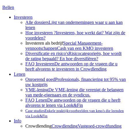
Bellen
Investeren
Alle dossiers
Lijst van ondernemingen waar u aan kan
lenen
Hoe investeren ?
Investeren, hoe werkt dat? Wat zijn de
voordelen?
Investeren als bedrijf
Special Management-
vennootschappen
Cash van een KMO investeren
Diversificatie en risico's
Risicocategorieën, hoe wordt
de rating bepaald? En hoe diversifiëren?
FAQ Investeren
De antwoorden op de vragen die u
heeft alvorens te investeren in Crowdlending
Lenen
Onroerend goed
Professionals, financiering tot 95% van
uw kostprijs
VME-lening
De VME-lening die verenigt de belangen
van mede-eigenaars en de syndicus.
FAQ Lenen
De antwoorden op de vragen die u heeft
alvorens te lenen via Look&Fin
Case studies
Enkele praktijkvoorbeelden van kmo's die leenden
via Look&Fin
Info
Crowdlending
Crowdlending
Vastgoed-crowdfunding