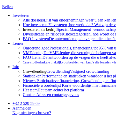
Bellen
Investeren
Alle dossiers
Lijst van ondernemingen waar u aan kan le
Hoe investeren ?
Investeren, hoe werkt dat? Wat zijn de 
Investeren als bedrijf
Special Management- vennootscha
Diversificatie en risico's
Risicocategorieën, hoe wordt de 
FAQ Investeren
De antwoorden op de vragen die u heeft 
Lenen
Onroerend goed
Professionals, financiering tot 95% van 
VME-lening
De VME-lening die verenigt de belangen va
FAQ Lenen
De antwoorden op de vragen die u heeft alv
Case studies
Enkele praktijkvoorbeelden van kmo's die leenden v
Info
Crowdlending
Crowdlending
Vastgoed-crowdfunding
Statistieken
Performantie en statistieken waardoor u het p
Nieuws
Participatieve financiering, Crowdlending en fint
Financiële woordenlijst
Korte woordenlijst met financiël
Het team
Het team achter het platform
Contact
Adres en contactgegevens
+32 2 529 59 69
Aanmelden
Nog niet ingeschreven?