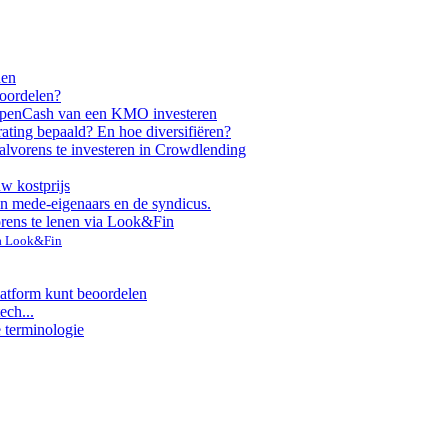
nen
voordelen?
ppen
Cash van een KMO investeren
rating bepaald? En hoe diversifiëren?
alvorens te investeren in Crowdlending
uw kostprijs
n mede-eigenaars en de syndicus.
orens te lenen via Look&Fin
ia Look&Fin
latform kunt beoordelen
ech...
e terminologie