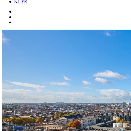
NL
FR