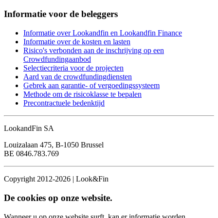
Informatie voor de beleggers
Informatie over Lookandfin en Lookandfin Finance
Informatie over de kosten en lasten
Risico's verbonden aan de inschrijving op een
Crowdfundingaanbod
Selectiecriteria voor de projecten
Aard van de crowdfundingdiensten
Gebrek aan garantie- of vergoedingssysteem
Methode om de risicoklasse te bepalen
Precontractuele bedenktijd
LookandFin SA
Louizalaan 475, B-1050 Brussel
BE 0846.783.769
Copyright 2012-2026 | Look&Fin
De cookies op onze website.
Wanneer u op onze website surft, kan er informatie worden