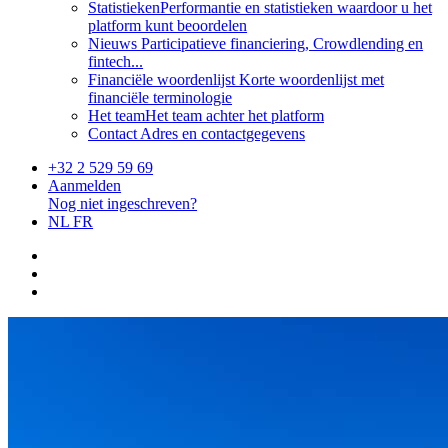
Statistieken
Performantie en statistieken waardoor u het
platform kunt beoordelen
Nieuws
Participatieve financiering, Crowdlending en
fintech...
Financiële woordenlijst
Korte woordenlijst met
financiële terminologie
Het team
Het team achter het platform
Contact
Adres en contactgegevens
+32 2 529 59 69
Aanmelden
Nog niet ingeschreven?
NL
FR