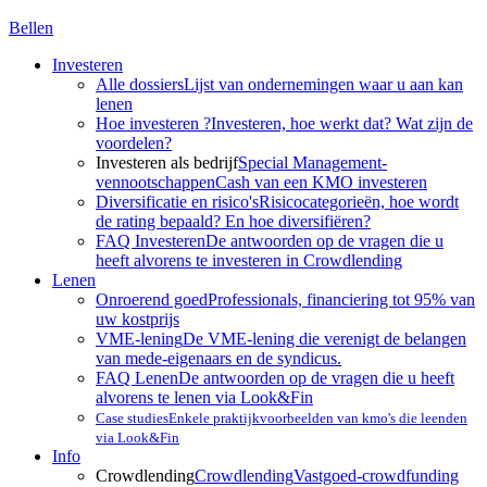
Bellen
Investeren
Alle dossiers
Lijst van ondernemingen waar u aan kan
lenen
Hoe investeren ?
Investeren, hoe werkt dat? Wat zijn de
voordelen?
Investeren als bedrijf
Special Management-
vennootschappen
Cash van een KMO investeren
Diversificatie en risico's
Risicocategorieën, hoe wordt
de rating bepaald? En hoe diversifiëren?
FAQ Investeren
De antwoorden op de vragen die u
heeft alvorens te investeren in Crowdlending
Lenen
Onroerend goed
Professionals, financiering tot 95% van
uw kostprijs
VME-lening
De VME-lening die verenigt de belangen
van mede-eigenaars en de syndicus.
FAQ Lenen
De antwoorden op de vragen die u heeft
alvorens te lenen via Look&Fin
Case studies
Enkele praktijkvoorbeelden van kmo's die leenden
via Look&Fin
Info
Crowdlending
Crowdlending
Vastgoed-crowdfunding