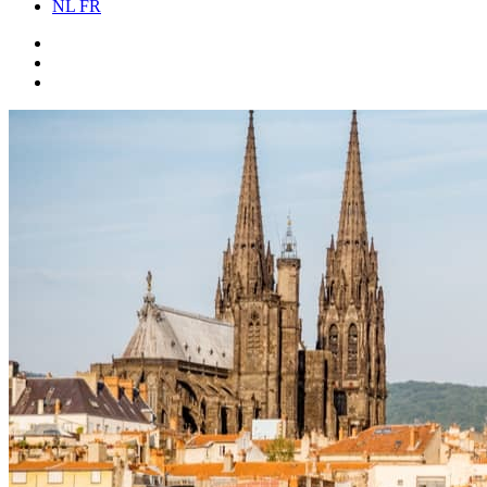
NL
FR