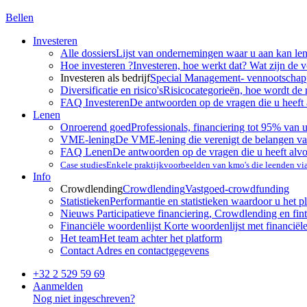
Bellen
Investeren
Alle dossiers
Lijst van ondernemingen waar u aan kan le
Hoe investeren ?
Investeren, hoe werkt dat? Wat zijn de 
Investeren als bedrijf
Special Management- vennootscha
Diversificatie en risico's
Risicocategorieën, hoe wordt de 
FAQ Investeren
De antwoorden op de vragen die u heeft 
Lenen
Onroerend goed
Professionals, financiering tot 95% van 
VME-lening
De VME-lening die verenigt de belangen va
FAQ Lenen
De antwoorden op de vragen die u heeft alv
Case studies
Enkele praktijkvoorbeelden van kmo's die leenden v
Info
Crowdlending
Crowdlending
Vastgoed-crowdfunding
Statistieken
Performantie en statistieken waardoor u het p
Nieuws
Participatieve financiering, Crowdlending en fint
Financiële woordenlijst
Korte woordenlijst met financiël
Het team
Het team achter het platform
Contact
Adres en contactgegevens
+32 2 529 59 69
Aanmelden
Nog niet ingeschreven?