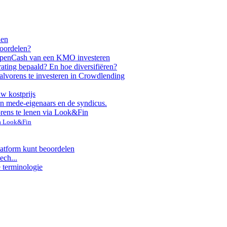
nen
voordelen?
ppen
Cash van een KMO investeren
rating bepaald? En hoe diversifiëren?
alvorens te investeren in Crowdlending
uw kostprijs
n mede-eigenaars en de syndicus.
orens te lenen via Look&Fin
ia Look&Fin
latform kunt beoordelen
ech...
e terminologie