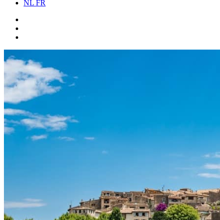
NL
FR