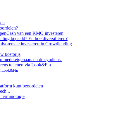
nen
voordelen?
ppen
Cash van een KMO investeren
rating bepaald? En hoe diversifiëren?
alvorens te investeren in Crowdlending
uw kostprijs
n mede-eigenaars en de syndicus.
orens te lenen via Look&Fin
ia Look&Fin
latform kunt beoordelen
ech...
e terminologie