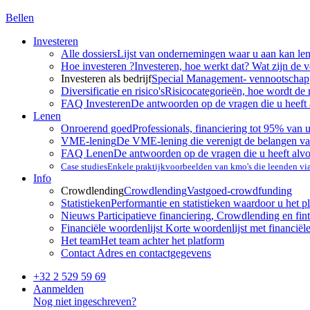
Bellen
Investeren
Alle dossiers
Lijst van ondernemingen waar u aan kan le
Hoe investeren ?
Investeren, hoe werkt dat? Wat zijn de 
Investeren als bedrijf
Special Management- vennootscha
Diversificatie en risico's
Risicocategorieën, hoe wordt de 
FAQ Investeren
De antwoorden op de vragen die u heeft 
Lenen
Onroerend goed
Professionals, financiering tot 95% van 
VME-lening
De VME-lening die verenigt de belangen va
FAQ Lenen
De antwoorden op de vragen die u heeft alv
Case studies
Enkele praktijkvoorbeelden van kmo's die leenden v
Info
Crowdlending
Crowdlending
Vastgoed-crowdfunding
Statistieken
Performantie en statistieken waardoor u het p
Nieuws
Participatieve financiering, Crowdlending en fint
Financiële woordenlijst
Korte woordenlijst met financiël
Het team
Het team achter het platform
Contact
Adres en contactgegevens
+32 2 529 59 69
Aanmelden
Nog niet ingeschreven?