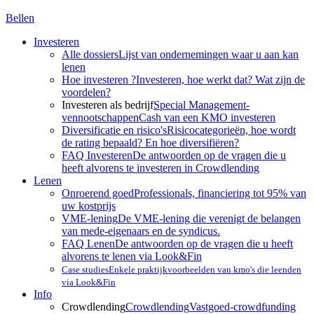
Bellen
Investeren
Alle dossiers
Lijst van ondernemingen waar u aan kan
lenen
Hoe investeren ?
Investeren, hoe werkt dat? Wat zijn de
voordelen?
Investeren als bedrijf
Special Management-
vennootschappen
Cash van een KMO investeren
Diversificatie en risico's
Risicocategorieën, hoe wordt
de rating bepaald? En hoe diversifiëren?
FAQ Investeren
De antwoorden op de vragen die u
heeft alvorens te investeren in Crowdlending
Lenen
Onroerend goed
Professionals, financiering tot 95% van
uw kostprijs
VME-lening
De VME-lening die verenigt de belangen
van mede-eigenaars en de syndicus.
FAQ Lenen
De antwoorden op de vragen die u heeft
alvorens te lenen via Look&Fin
Case studies
Enkele praktijkvoorbeelden van kmo's die leenden
via Look&Fin
Info
Crowdlending
Crowdlending
Vastgoed-crowdfunding