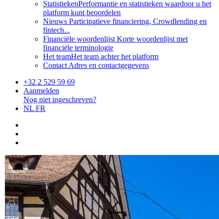
Statistieken
Performantie en statistieken waardoor u het
platform kunt beoordelen
Nieuws
Participatieve financiering, Crowdlending en
fintech...
Financiële woordenlijst
Korte woordenlijst met
financiële terminologie
Het team
Het team achter het platform
Contact
Adres en contactgegevens
+32 2 529 59 69
Aanmelden
Nog niet ingeschreven?
NL
FR