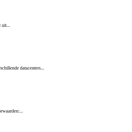
uit...
chillende datacenters...
rwaarden:...