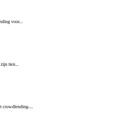
ding voor...
ijn tien...
et crowdlending-...