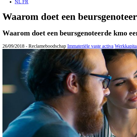
NL
FR
Waarom doet een beursgenoteer
Waarom doet een beursgenoteerde kmo ee
26/09/2018 -
Reclameboodschap
Immateriële vaste activa
Werkkapita