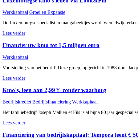
Luxemburgse kmo's lenen via Look&Fin
Werkkapitaal
Groei en Expansie
De Luxemburgse specialist in mangabeeldjes wordt wereldwijd erkend
Lees verder
Financier uw kmo tot 1,5 miljoen euro
Werkkapitaal
Voorstelling van het bedrijf: Deze groep, opgericht in 1988 door Jacque
Lees verder
Kmo's, leen aan 2,99% zonder waarborg
Bedrijfskrediet
Bedrijfsfinanciering
Werkkapitaal
Het familiebedrijf Joseph Mallien et Fils is al bijna 80 jaar gespeciali
Lees verder
Financiering van bedrijfskapitaal: Tempora leent € 5