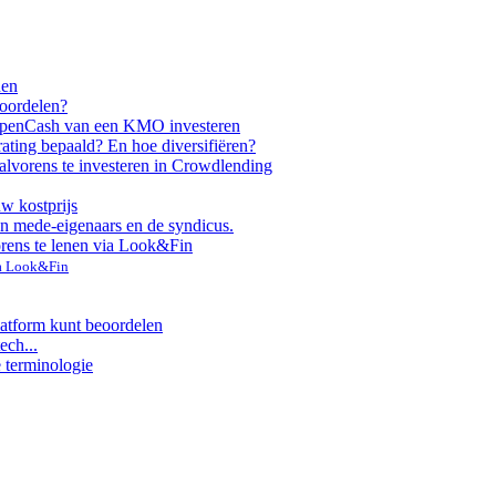
nen
voordelen?
ppen
Cash van een KMO investeren
rating bepaald? En hoe diversifiëren?
alvorens te investeren in Crowdlending
uw kostprijs
n mede-eigenaars en de syndicus.
orens te lenen via Look&Fin
ia Look&Fin
latform kunt beoordelen
ech...
e terminologie