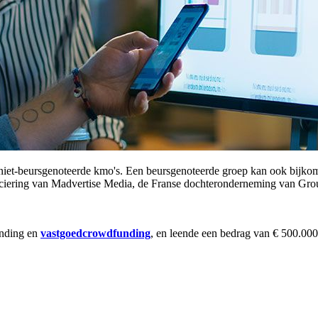
 niet-beursgenoteerde kmo's. Een beursgenoteerde groep kan ook bijk
nciering van Madvertise Media, de Franse dochteronderneming van Grou
ending en
vastgoedcrowdfunding
, en leende een bedrag van € 500.000