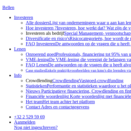
Bellen
Investeren
Alle dossiers
Lijst van ondernemingen waar u aan kan le
Hoe investeren ?
Investeren, hoe werkt dat? Wat zijn de 
Investeren als bedrijf
Special Management- vennootscha
Diversificatie en risico's
Risicocategorieën, hoe wordt de 
FAQ Investeren
De antwoorden op de vragen die u heeft 
Lenen
Onroerend goed
Professionals, financiering tot 95% van 
VME-lening
De VME-lening die verenigt de belangen va
FAQ Lenen
De antwoorden op de vragen die u heeft alv
Case studies
Enkele praktijkvoorbeelden van kmo's die leenden v
Info
Crowdlending
Crowdlending
Vastgoed-crowdfunding
Statistieken
Performantie en statistieken waardoor u het p
Nieuws
Participatieve financiering, Crowdlending en fint
Financiële woordenlijst
Korte woordenlijst met financiël
Het team
Het team achter het platform
Contact
Adres en contactgegevens
+32 2 529 59 69
Aanmelden
Nog niet ingeschreven?