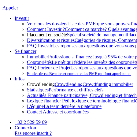
Appeler
Investir
Voir tous les dossiers
Liste des PME que vous pouvez fin
Comment Investir ?
Comment ça marche? Quels avantag
Placement en société
Spécial société de management
Plac
Diversification et risques
Catégories de risques, Comment l
FAQ Investir
Les réponses aux questions que vous vous p
Se financer
Immobilier
Professionels, financez jusqu'à 95% de votre p
Copropriétés
Le prêt qui fédère les intérêts des copropriét
FAQ Porteur de Projet
Les réponses aux questions que v
Etudes de cas
Besoins et contexte des PME qui font appel nous.
Infos
Crowdlending
Crowdlending
Crowdfunding immobilier
Statistiques
Performance et chiffres clefs
Actualités
Finance participative, Crowdlending et fintechs
Lexique financier
Petit lexique de terminolologie financi
L'équipe
La team derrière la plateforme
Contact
Adresse et coordonnées
+32 2 529 59 69
Connexion
Pas encore inscrit ?