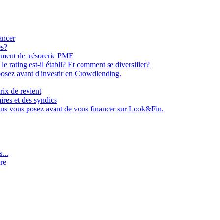
ancer
es?
ement de trésorerie PME
e rating est-il établi? Et comment se diversifier?
osez avant d'investir en Crowdlending.
rix de revient
aires et des syndics
ous vous posez avant de vous financer sur Look&Fin.
...
ère