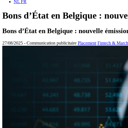
NL
FR
Bons d’État en Belgique : nouve
Bons d’État en Belgique : nouvelle émissi
27/08/2025 -
Communication publicitaire
Placement
Fintech & Marc