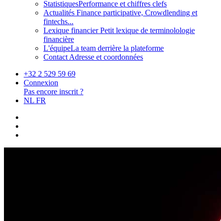
Statistiques
Performance et chiffres clefs
Actualités
Finance participative, Crowdlending et
fintechs...
Lexique financier
Petit lexique de terminolologie
financière
L'équipe
La team derrière la plateforme
Contact
Adresse et coordonnées
+32 2 529 59 69
Connexion
Pas encore inscrit ?
NL
FR