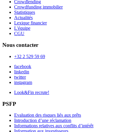
Crowdlending
Crowdfunding immobilier
Statistiques
Actualités
Lexique financier
L'équipe
CGU
Nous contacter
+32 2 529 59 69
facebook
linkedin
twitter
instagram
Look&Fin recrute!
PSFP
Evaluation des risques liés aux prêts
Introduction d’une réclamation
Informations relatives aux conflits d’intérêt
Information aux investisseurs