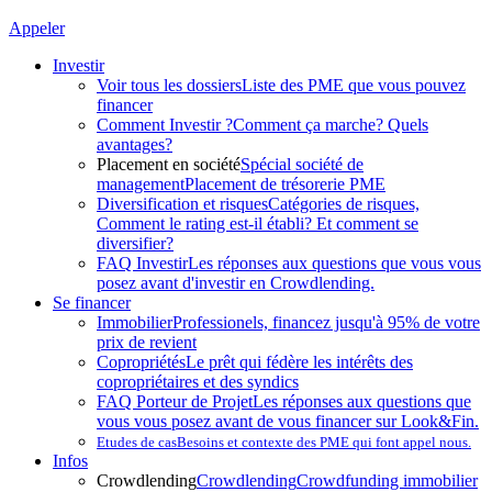
Appeler
Investir
Voir tous les dossiers
Liste des PME que vous pouvez
financer
Comment Investir ?
Comment ça marche? Quels
avantages?
Placement en société
Spécial société de
management
Placement de trésorerie PME
Diversification et risques
Catégories de risques,
Comment le rating est-il établi? Et comment se
diversifier?
FAQ Investir
Les réponses aux questions que vous vous
posez avant d'investir en Crowdlending.
Se financer
Immobilier
Professionels, financez jusqu'à 95% de votre
prix de revient
Copropriétés
Le prêt qui fédère les intérêts des
copropriétaires et des syndics
FAQ Porteur de Projet
Les réponses aux questions que
vous vous posez avant de vous financer sur Look&Fin.
Etudes de cas
Besoins et contexte des PME qui font appel nous.
Infos
Crowdlending
Crowdlending
Crowdfunding immobilier