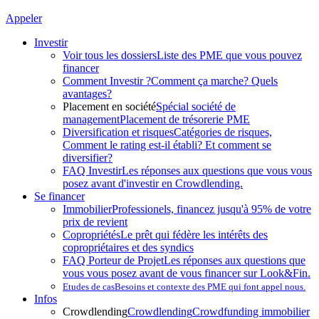
Appeler
Investir
Voir tous les dossiers
Liste des PME que vous pouvez
financer
Comment Investir ?
Comment ça marche? Quels
avantages?
Placement en société
Spécial société de
management
Placement de trésorerie PME
Diversification et risques
Catégories de risques,
Comment le rating est-il établi? Et comment se
diversifier?
FAQ Investir
Les réponses aux questions que vous vous
posez avant d'investir en Crowdlending.
Se financer
Immobilier
Professionels, financez jusqu'à 95% de votre
prix de revient
Copropriétés
Le prêt qui fédère les intérêts des
copropriétaires et des syndics
FAQ Porteur de Projet
Les réponses aux questions que
vous vous posez avant de vous financer sur Look&Fin.
Etudes de cas
Besoins et contexte des PME qui font appel nous.
Infos
Crowdlending
Crowdlending
Crowdfunding immobilier