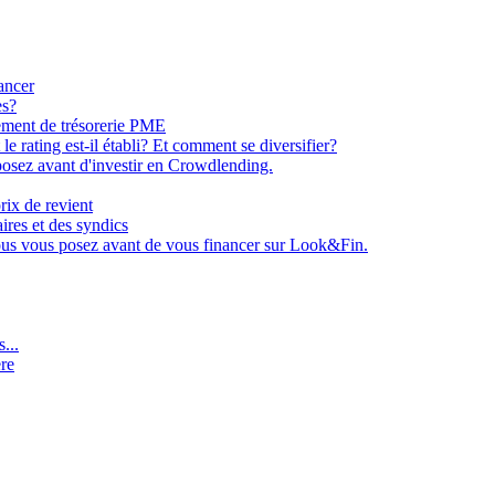
ancer
es?
ement de trésorerie PME
e rating est-il établi? Et comment se diversifier?
osez avant d'investir en Crowdlending.
rix de revient
aires et des syndics
ous vous posez avant de vous financer sur Look&Fin.
...
ère