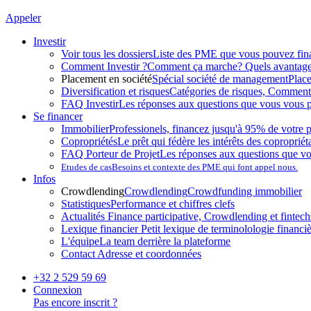
Appeler
Investir
Voir tous les dossiers
Liste des PME que vous pouvez fin
Comment Investir ?
Comment ça marche? Quels avantag
Placement en société
Spécial société de management
Plac
Diversification et risques
Catégories de risques, Comment l
FAQ Investir
Les réponses aux questions que vous vous p
Se financer
Immobilier
Professionels, financez jusqu'à 95% de votre p
Copropriétés
Le prêt qui fédère les intérêts des copropriét
FAQ Porteur de Projet
Les réponses aux questions que v
Etudes de cas
Besoins et contexte des PME qui font appel nous.
Infos
Crowdlending
Crowdlending
Crowdfunding immobilier
Statistiques
Performance et chiffres clefs
Actualités
Finance participative, Crowdlending et fintechs
Lexique financier
Petit lexique de terminolologie financi
L'équipe
La team derrière la plateforme
Contact
Adresse et coordonnées
+32 2 529 59 69
Connexion
Pas encore inscrit ?