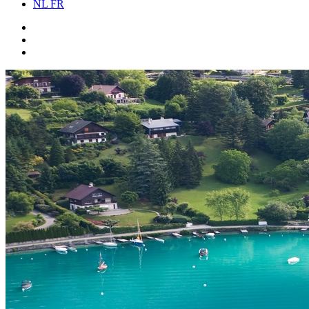
NL
FR