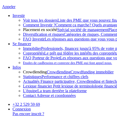
Appeler
Investir
Voir tous les dossiers
Liste des PME que vous pouvez fin
Comment Investir ?
Comment ça marche? Quels avantag
Placement en société
Spécial société de management
Plac
Diversification et risques
Catégories de risques, Comment l
FAQ Investir
Les réponses aux questions que vous vous p
Se financer
Immobilier
Professionels, financez jusqu'à 95% de votre p
Copropriétés
Le prêt qui fédère les intérêts des copropriét
FAQ Porteur de Projet
Les réponses aux questions que v
Etudes de cas
Besoins et contexte des PME qui font appel nous.
Infos
Crowdlending
Crowdlending
Crowdfunding immobilier
Statistiques
Performance et chiffres clefs
Actualités
Finance participative, Crowdlending et fintechs
Lexique financier
Petit lexique de terminolologie financi
L'équipe
La team derrière la plateforme
Contact
Adresse et coordonnées
+32 2 529 59 69
Connexion
Pas encore inscrit ?