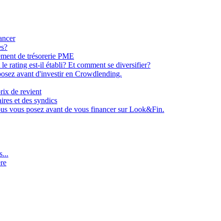
ancer
es?
ement de trésorerie PME
e rating est-il établi? Et comment se diversifier?
osez avant d'investir en Crowdlending.
rix de revient
aires et des syndics
ous vous posez avant de vous financer sur Look&Fin.
...
ère