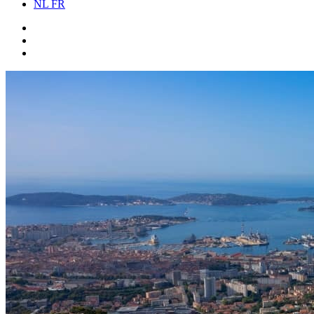
NL
FR