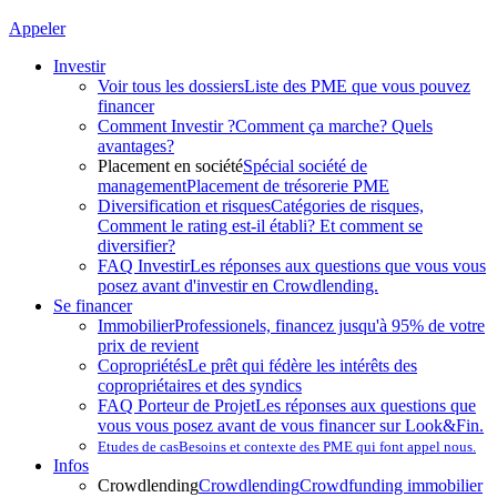
Appeler
Investir
Voir tous les dossiers
Liste des PME que vous pouvez
financer
Comment Investir ?
Comment ça marche? Quels
avantages?
Placement en société
Spécial société de
management
Placement de trésorerie PME
Diversification et risques
Catégories de risques,
Comment le rating est-il établi? Et comment se
diversifier?
FAQ Investir
Les réponses aux questions que vous vous
posez avant d'investir en Crowdlending.
Se financer
Immobilier
Professionels, financez jusqu'à 95% de votre
prix de revient
Copropriétés
Le prêt qui fédère les intérêts des
copropriétaires et des syndics
FAQ Porteur de Projet
Les réponses aux questions que
vous vous posez avant de vous financer sur Look&Fin.
Etudes de cas
Besoins et contexte des PME qui font appel nous.
Infos
Crowdlending
Crowdlending
Crowdfunding immobilier