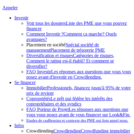
Appeler
Investir
Voir tous les dossiers
Liste des PME que vous pouvez
financer
Comment Investir ?
Comment ça marche? Quels
avantages?
Placement en société
Spécial société de
management
Placement de trésorerie PME
Diversification et risques
Catégories de risques,
Comment le rating est-il établi? Et comment se
diversifier?
FAQ Investir
Les réponses aux questions que vous vous
posez avant d'investir en Crowdlending.
Se financer
Immobilier
Professionels, financez jusqu'à 95% de votre
prix de revient
Copropriétés
Le prêt qui fédère les intérêts des
copropriétaires et des syndics
FAQ Porteur de Projet
Les réponses aux questions que
vous vous posez avant de vous financer sur Look&Fin.
Etudes de cas
Besoins et contexte des PME qui font appel nous.
Infos
Crowdlending
Crowdlending
Crowdfunding immobilier