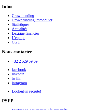
Infos
Crowdlending
Crowdfunding immobilier
Statistiques
Actualités
Lexique financier
L'équipe
CGU
Nous contacter
+32 2 529 59 69
facebook
linkedin
twitter
instagram
Look&Fin recrute!
PSFP