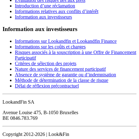
Evaluation des risques liés aux prêts
Introduction d’une réclamation
Informations relatives aux conflits d’intérêt
Information aux investisseurs
Information aux investisseurs
Informations sur Lookandfin et Lookandfin Finance
Informations sur les coûts et charges
Risques associés à la souscription à une Offre de Financement
Participatif
Critères de sélection des projets
Nature des services de financement participatif
Absence de système de garantie ou d’indemnisation
Méthode de détermination de la classe de risque
Délai de réflexion précontractuel
LookandFin SA
Avenue Louise 475, B-1050 Bruxelles
BE 0846.783.769
Copyright 2012-2026 | Look&Fin