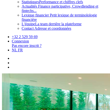
Statistiques
Performance et chiffres clefs
Actualités
Finance participative, Crowdlending et
fintechs...
Lexique financier
Petit lexique de terminolologie
financière
L'équipe
La team derrière la plateforme
Contact
Adresse et coordonnées
+32 2 529 59 69
Connexion
Pas encore inscrit ?
NL
FR