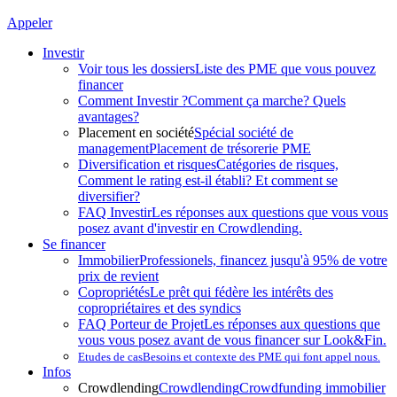
Appeler
Investir
Voir tous les dossiers
Liste des PME que vous pouvez
financer
Comment Investir ?
Comment ça marche? Quels
avantages?
Placement en société
Spécial société de
management
Placement de trésorerie PME
Diversification et risques
Catégories de risques,
Comment le rating est-il établi? Et comment se
diversifier?
FAQ Investir
Les réponses aux questions que vous vous
posez avant d'investir en Crowdlending.
Se financer
Immobilier
Professionels, financez jusqu'à 95% de votre
prix de revient
Copropriétés
Le prêt qui fédère les intérêts des
copropriétaires et des syndics
FAQ Porteur de Projet
Les réponses aux questions que
vous vous posez avant de vous financer sur Look&Fin.
Etudes de cas
Besoins et contexte des PME qui font appel nous.
Infos
Crowdlending
Crowdlending
Crowdfunding immobilier