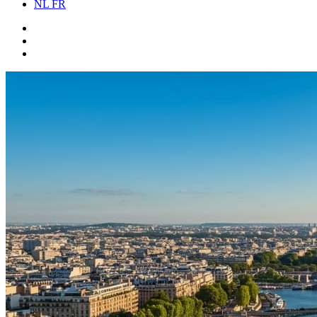
NL
FR