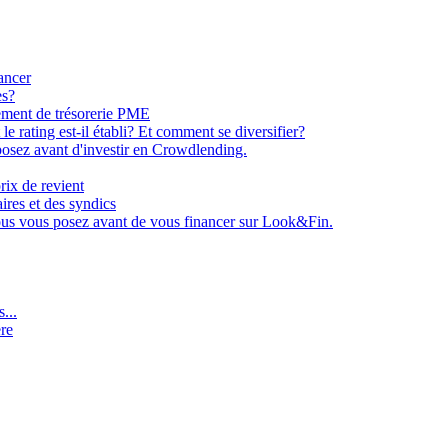
ancer
es?
ement de trésorerie PME
e rating est-il établi? Et comment se diversifier?
osez avant d'investir en Crowdlending.
rix de revient
aires et des syndics
ous vous posez avant de vous financer sur Look&Fin.
...
ère