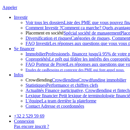
Appeler
Investir
Voir tous les dossiers
Liste des PME que vous pouvez fin
Comment Investir ?
Comment ça marche? Quels avantag
Placement en société
Spécial société de management
Plac
Diversification et risques
Catégories de risques, Comment l
FAQ Investir
Les réponses aux questions que vous vous p
Se financer
Immobilier
Professionels, financez jusqu'à 95% de votre p
Copropriétés
Le prêt qui fédère les intérêts des copropriét
FAQ Porteur de Projet
Les réponses aux questions que v
Etudes de cas
Besoins et contexte des PME qui font appel nous.
Infos
Crowdlending
Crowdlending
Crowdfunding immobilier
Statistiques
Performance et chiffres clefs
Actualités
Finance participative, Crowdlending et fintechs
Lexique financier
Petit lexique de terminolologie financi
L'équipe
La team derrière la plateforme
Contact
Adresse et coordonnées
+32 2 529 59 69
Connexion
Pas encore inscrit ?