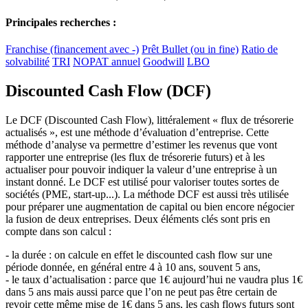
Principales recherches :
Franchise (financement avec -)
Prêt Bullet (ou in fine)
Ratio de
solvabilité
TRI
NOPAT annuel
Goodwill
LBO
Discounted Cash Flow (DCF)
Le DCF (Discounted Cash Flow), littéralement « flux de trésorerie
actualisés », est une méthode d’évaluation d’entreprise. Cette
méthode d’analyse va permettre d’estimer les revenus que vont
rapporter une entreprise (les flux de trésorerie futurs) et à les
actualiser pour pouvoir indiquer la valeur d’une entreprise à un
instant donné. Le DCF est utilisé pour valoriser toutes sortes de
sociétés (PME, start-up...). La méthode DCF est aussi très utilisée
pour préparer une augmentation de capital ou bien encore négocier
la fusion de deux entreprises. Deux éléments clés sont pris en
compte dans son calcul :
- la durée : on calcule en effet le discounted cash flow sur une
période donnée, en général entre 4 à 10 ans, souvent 5 ans,
- le taux d’actualisation : parce que 1€ aujourd’hui ne vaudra plus 1€
dans 5 ans mais aussi parce que l’on ne peut pas être certain de
revoir cette même mise de 1€ dans 5 ans, les cash flows futurs sont