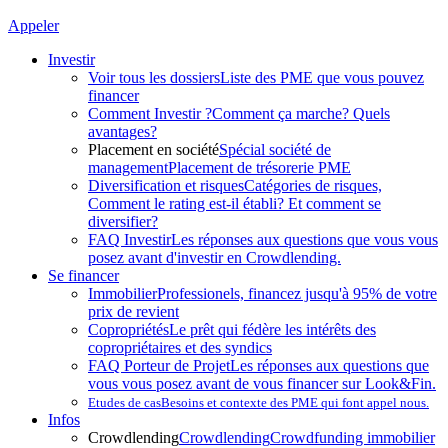
Appeler
Investir
Voir tous les dossiers
Liste des PME que vous pouvez
financer
Comment Investir ?
Comment ça marche? Quels
avantages?
Placement en société
Spécial société de
management
Placement de trésorerie PME
Diversification et risques
Catégories de risques,
Comment le rating est-il établi? Et comment se
diversifier?
FAQ Investir
Les réponses aux questions que vous vous
posez avant d'investir en Crowdlending.
Se financer
Immobilier
Professionels, financez jusqu'à 95% de votre
prix de revient
Copropriétés
Le prêt qui fédère les intérêts des
copropriétaires et des syndics
FAQ Porteur de Projet
Les réponses aux questions que
vous vous posez avant de vous financer sur Look&Fin.
Etudes de cas
Besoins et contexte des PME qui font appel nous.
Infos
Crowdlending
Crowdlending
Crowdfunding immobilier