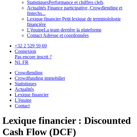
Statistiques
Performance et chiffres clefs
Actualités
Finance participative, Crowdlending et
fintechs...
Lexique financier
Petit lexique de terminolologie
financière
L'équipe
La team derrière la plateforme
Contact
Adresse et coordonnées
+32 2 529 59 69
Connexion
Pas encore inscrit ?
NL
FR
Crowdlending
Crowdfunding immobilier
Statistiques
Actualités
Lexique financier
L'équipe
Contact
Lexique financier : Discounted
Cash Flow (DCF)