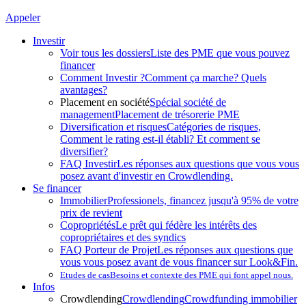
Appeler
Investir
Voir tous les dossiers
Liste des PME que vous pouvez
financer
Comment Investir ?
Comment ça marche? Quels
avantages?
Placement en société
Spécial société de
management
Placement de trésorerie PME
Diversification et risques
Catégories de risques,
Comment le rating est-il établi? Et comment se
diversifier?
FAQ Investir
Les réponses aux questions que vous vous
posez avant d'investir en Crowdlending.
Se financer
Immobilier
Professionels, financez jusqu'à 95% de votre
prix de revient
Copropriétés
Le prêt qui fédère les intérêts des
copropriétaires et des syndics
FAQ Porteur de Projet
Les réponses aux questions que
vous vous posez avant de vous financer sur Look&Fin.
Etudes de cas
Besoins et contexte des PME qui font appel nous.
Infos
Crowdlending
Crowdlending
Crowdfunding immobilier