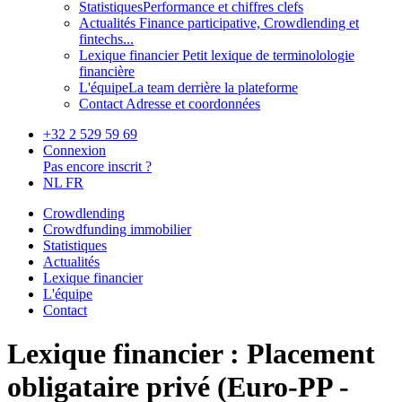
Statistiques
Performance et chiffres clefs
Actualités
Finance participative, Crowdlending et
fintechs...
Lexique financier
Petit lexique de terminolologie
financière
L'équipe
La team derrière la plateforme
Contact
Adresse et coordonnées
+32 2 529 59 69
Connexion
Pas encore inscrit ?
NL
FR
Crowdlending
Crowdfunding immobilier
Statistiques
Actualités
Lexique financier
L'équipe
Contact
Lexique financier : Placement
obligataire privé (Euro-PP -