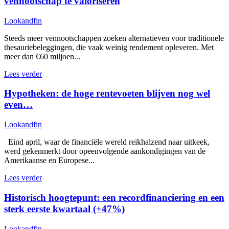
vennootschap te valoriseren
Lookandfin
Steeds meer vennootschappen zoeken alternatieven voor traditionele
thesauriebeleggingen, die vaak weinig rendement opleveren. Met
meer dan €60 miljoen...
Lees verder
Hypotheken: de hoge rentevoeten blijven nog wel
even…
Lookandfin
Eind april, waar de financiële wereld reikhalzend naar uitkeek,
werd gekenmerkt door opeenvolgende aankondigingen van de
Amerikaanse en Europese...
Lees verder
Historisch hoogtepunt: een recordfinanciering en een
sterk eerste kwartaal (+47%)
Lookandfin