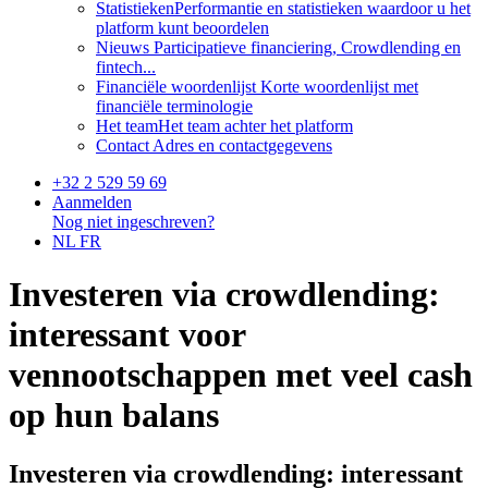
Statistieken
Performantie en statistieken waardoor u het
platform kunt beoordelen
Nieuws
Participatieve financiering, Crowdlending en
fintech...
Financiële woordenlijst
Korte woordenlijst met
financiële terminologie
Het team
Het team achter het platform
Contact
Adres en contactgegevens
+32 2 529 59 69
Aanmelden
Nog niet ingeschreven?
NL
FR
Investeren via crowdlending:
interessant voor
vennootschappen met veel cash
op hun balans
Investeren via crowdlending: interessant