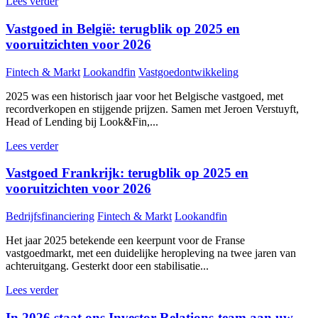
Lees verder
Vastgoed in België: terugblik op 2025 en
vooruitzichten voor 2026
Fintech & Markt
Lookandfin
Vastgoedontwikkeling
2025 was een historisch jaar voor het Belgische vastgoed, met
recordverkopen en stijgende prijzen. Samen met Jeroen Verstuyft,
Head of Lending bij Look&Fin,...
Lees verder
Vastgoed Frankrijk: terugblik op 2025 en
vooruitzichten voor 2026
Bedrijfsfinanciering
Fintech & Markt
Lookandfin
Het jaar 2025 betekende een keerpunt voor de Franse
vastgoedmarkt, met een duidelijke heropleving na twee jaren van
achteruitgang. Gesterkt door een stabilisatie...
Lees verder
In 2026 staat ons Investor Relations-team aan uw