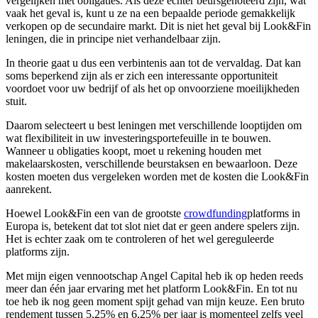
vergelijken met obligaties. Als deze echter beursgenoteerd zijn, wat
vaak het geval is, kunt u ze na een bepaalde periode gemakkelijk
verkopen op de secundaire markt. Dit is niet het geval bij Look&Fin
leningen, die in principe niet verhandelbaar zijn.
In theorie gaat u dus een verbintenis aan tot de vervaldag. Dat kan
soms beperkend zijn als er zich een interessante opportuniteit
voordoet voor uw bedrijf of als het op onvoorziene moeilijkheden
stuit.
Daarom selecteert u best leningen met verschillende looptijden om
wat flexibiliteit in uw investeringsportefeuille in te bouwen.
Wanneer u obligaties koopt, moet u rekening houden met
makelaarskosten, verschillende beurstaksen en bewaarloon. Deze
kosten moeten dus vergeleken worden met de kosten die Look&Fin
aanrekent.
Hoewel Look&Fin een van de grootste
crowdfunding
platforms in
Europa is, betekent dat tot slot niet dat er geen andere spelers zijn.
Het is echter zaak om te controleren of het wel gereguleerde
platforms zijn.
Met mijn eigen vennootschap Angel Capital heb ik op heden reeds
meer dan één jaar ervaring met het platform Look&Fin. En tot nu
toe heb ik nog geen moment spijt gehad van mijn keuze. Een bruto
rendement tussen 5,25% en 6,25% per jaar is momenteel zelfs veel