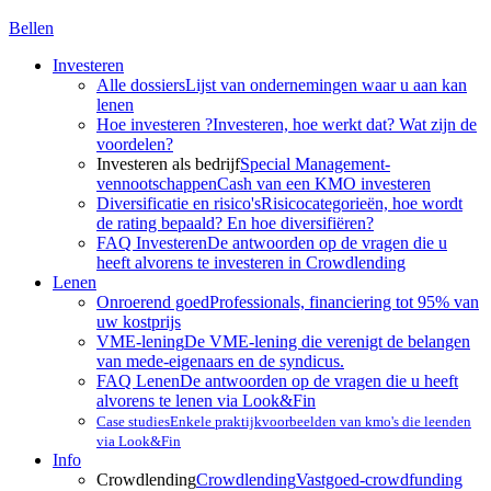
Bellen
Investeren
Alle dossiers
Lijst van ondernemingen waar u aan kan
lenen
Hoe investeren ?
Investeren, hoe werkt dat? Wat zijn de
voordelen?
Investeren als bedrijf
Special Management-
vennootschappen
Cash van een KMO investeren
Diversificatie en risico's
Risicocategorieën, hoe wordt
de rating bepaald? En hoe diversifiëren?
FAQ Investeren
De antwoorden op de vragen die u
heeft alvorens te investeren in Crowdlending
Lenen
Onroerend goed
Professionals, financiering tot 95% van
uw kostprijs
VME-lening
De VME-lening die verenigt de belangen
van mede-eigenaars en de syndicus.
FAQ Lenen
De antwoorden op de vragen die u heeft
alvorens te lenen via Look&Fin
Case studies
Enkele praktijkvoorbeelden van kmo's die leenden
via Look&Fin
Info
Crowdlending
Crowdlending
Vastgoed-crowdfunding