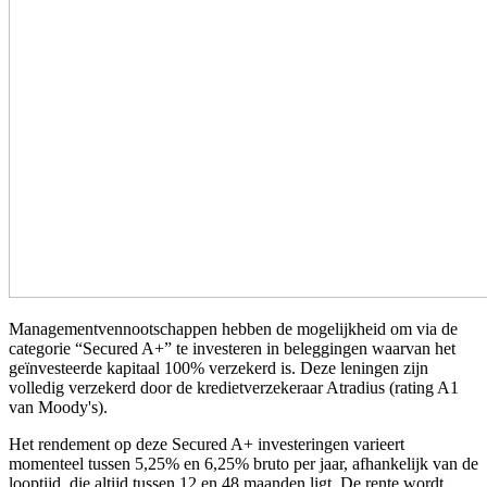
Managementvennootschappen hebben de mogelijkheid om via de
categorie “Secured A+” te investeren in beleggingen waarvan het
geïnvesteerde kapitaal 100% verzekerd is. Deze leningen zijn
volledig verzekerd door de kredietverzekeraar Atradius (rating A1
van Moody's).
Het rendement op deze Secured A+ investeringen varieert
momenteel tussen 5,25% en 6,25% bruto per jaar, afhankelijk van de
looptijd, die altijd tussen 12 en 48 maanden ligt. De rente wordt