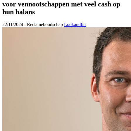
voor vennootschappen met veel cash op
hun balans
22/11/2024 -
Reclameboodschap
Lookandfin