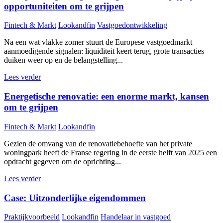
opportuniteiten om te grijpen
Fintech & Markt
Lookandfin
Vastgoedontwikkeling
Na een wat vlakke zomer stuurt de Europese vastgoedmarkt
aanmoedigende signalen: liquiditeit keert terug, grote transacties
duiken weer op en de belangstelling...
Lees verder
Energetische renovatie: een enorme markt, kansen
om te grijpen
Fintech & Markt
Lookandfin
Gezien de omvang van de renovatiebehoefte van het private
woningpark heeft de Franse regering in de eerste helft van 2025 een
opdracht gegeven om de oprichting...
Lees verder
Case: Uitzonderlijke eigendommen
Praktijkvoorbeeld
Lookandfin
Handelaar in vastgoed