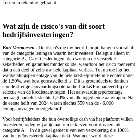
kosten in rekening gebracht.
Wat zijn de risico's van dit soort
bedrijfsinvesteringen?
Bart Vermoesen
- De risico's die uw bedrijf loopt, hangen vooral af
van de categorie leningen waarin het investeert. Belegt u alleen in
categorie B-, C- of C+-leningen, dan worden de verstrekte
zekerheden en garanties minder solide, waardoor het risico toeneemt
dat u een deel of zelfs uw hele kapitaal verliest. Tot nu toe ligt het
wanbetalingspercentage van de hele kredietportefeuille echter onder
de 1,50%, wat best geruststellend is. Dit is grotendeels te danken
aan de strenge aanvaardingscriteria die Look&Fin hanteert bij de
selectie van de kredietaanvragen. Het aanvaardingspercentage
bedraagt namelijk slechts 1,20% van alle ingediende aanvragen. Na
de eerste helft van 2024 waren slechts 550 van de 46.000
leningaanvragen goedgekeurd!
Voor bedrijfsleiders die hun overtollige cash via het platform willen
investeren, raden wij altijd aan om te kiezen voor dossiers uit
categorie A+. In dit geval geniet u van een verzekering die 100%
van het geïnvesteerde kapitaal dekt. Wanneer wordt deze