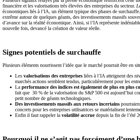
Plusieurs signaux relayés par la presse économique renforcent cette 
financière et les valorisations très élevées des entreprises du secteur.
L
économiques liés à l’IA, un élément typique des phases de surchauffe.
extrême autour de quelques géants, des investissements massifs souvent 
d’avance sur la réalité économique. Ainsi, si l’IA représente indéniab
nouvelle fois, devancé la création de valeur réelle.
Signes potentiels de surchauffe
Plusieurs éléments nourrissent l’idée que le marché pourrait être en si
Les
valorisations des entreprises
liées à l’IA atteignent des n
marchés actions semblent tendus, particulièrement pour les entre
La
performance des indices est également de plus en plus c
fait que 30 % de la valorisation du S&P 500 est aujourd’hui co
petit nombre de géants technologiques.
Des investissements massifs aux retours incertains
pourraient
concrets pour les entreprises utilisatrices se matérialisent len
Enfin il faut rappeler la
volatilité accrue
depuis la fin de l’été 
Pourquoi il ne s’agit pas forcément d’une b