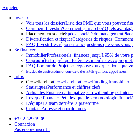
Appeler
Investir
Voir tous les dossiers
Liste des PME que vous pouvez fin
Comment Investir ?
Comment ça marche? Quels avantag
Placement en société
Spécial société de management
Plac
Diversification et risques
Catégories de risques, Comment l
FAQ Investir
Les réponses aux questions que vous vous p
Se financer
Immobilier
Professionels, financez jusqu'à 95% de votre p
Copropriétés
Le prêt qui fédère les intérêts des copropriét
FAQ Porteur de Projet
Les réponses aux questions que v
Etudes de cas
Besoins et contexte des PME qui font appel nous.
Infos
Crowdlending
Crowdlending
Crowdfunding immobilier
Statistiques
Performance et chiffres clefs
Actualités
Finance participative, Crowdlending et fintechs
Lexique financier
Petit lexique de terminolologie financi
L'équipe
La team derrière la plateforme
Contact
Adresse et coordonnées
+32 2 529 59 69
Connexion
Pas encore inscrit ?