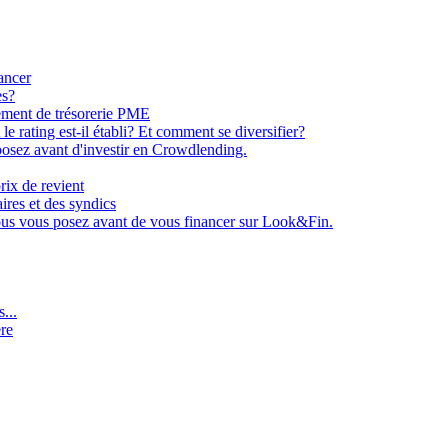
ancer
es?
ement de trésorerie PME
e rating est-il établi? Et comment se diversifier?
osez avant d'investir en Crowdlending.
rix de revient
aires et des syndics
ous vous posez avant de vous financer sur Look&Fin.
...
ère