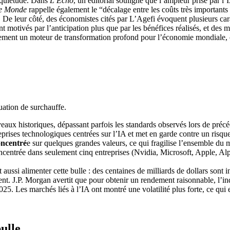
inquiétude. Dans
L’Echo
, un éditorial souligne que l’ampleur prise par l’
e Monde
rappelle également le “décalage entre les coûts très important
 De leur côté, des économistes cités par L’Agefi évoquent plusieurs cara
motivés par l’anticipation plus que par les bénéfices réalisés, et des m
lement un moteur de transformation profond pour l’économie mondiale, ce
tuation de surchauffe.
iveaux historiques, dépassant parfois les standards observés lors de pré
prises technologiques centrées sur l’IA et met en garde contre un risque 
oncentré
e sur quelques grandes valeurs, ce qui fragilise l’ensemble du 
ncentrée dans seulement cinq entreprises (Nvidia, Microsoft, Apple, Al
 aussi alimenter cette bulle : des centaines de milliards de dollars sont 
tement. J.P. Morgan avertit que pour obtenir un rendement raisonnable, l’
2025. Les marchés liés à l’IA ont montré une volatilité plus forte, ce qui
ulle