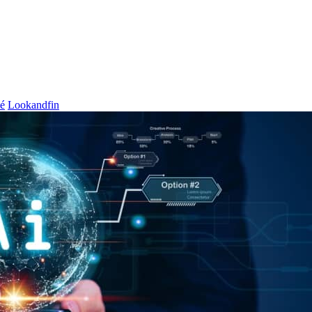
é
Lookandfin