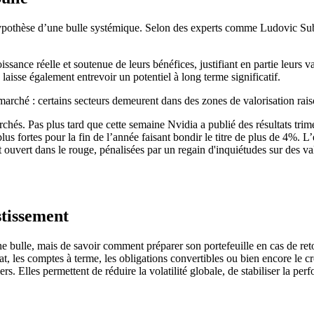
hypothèse d’une bulle systémique. Selon des experts comme Ludovic Sub
ssance réelle et soutenue de leurs bénéfices, justifiant en partie leurs v
s laisse également entrevoir un potentiel à long terme significatif.
rché : certains secteurs demeurent dans des zones de valorisation raiso
archés. Pas plus tard que cette semaine Nvidia a publié des résultats trim
 plus fortes pour la fin de l’année faisant bondir le titre de plus de 4
ouvert dans le rouge, pénalisées par un regain d'inquiétudes sur des valor
stissement
ne bulle, mais de savoir comment préparer son portefeuille en cas de re
, les comptes à terme, les obligations convertibles ou bien encore le c
s. Elles permettent de réduire la volatilité globale, de stabiliser la perfo