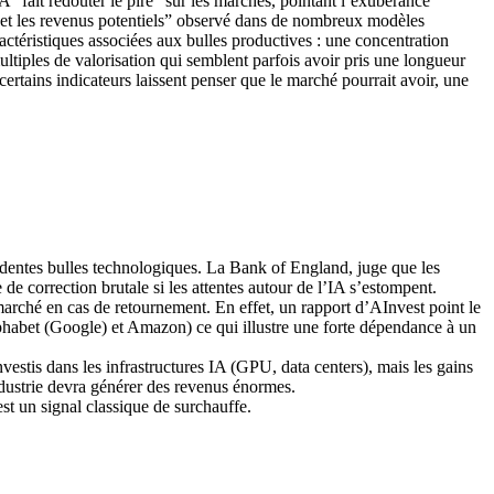
IA “fait redouter le pire” sur les marchés, pointant l’exubérance
s et les revenus potentiels” observé dans de nombreux modèles
ctéristiques associées aux bulles productives : une concentration
ultiples de valorisation qui semblent parfois avoir pris une longueur
rtains indicateurs laissent penser que le marché pourrait avoir, une
cédentes bulles technologiques. La Bank of England, juge que les
de correction brutale si les attentes autour de l’IA s’estompent.
marché en cas de retournement. En effet, un rapport d’AInvest point le
phabet (Google) et Amazon) ce qui illustre une forte dépendance à un
investis dans les infrastructures IA (GPU, data centers), mais les gains
industrie devra générer des revenus énormes.
 est un signal classique de surchauffe.