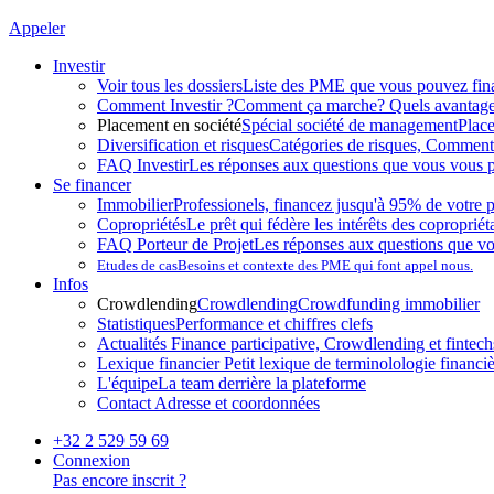
Appeler
Investir
Voir tous les dossiers
Liste des PME que vous pouvez fin
Comment Investir ?
Comment ça marche? Quels avantag
Placement en société
Spécial société de management
Plac
Diversification et risques
Catégories de risques, Comment l
FAQ Investir
Les réponses aux questions que vous vous p
Se financer
Immobilier
Professionels, financez jusqu'à 95% de votre p
Copropriétés
Le prêt qui fédère les intérêts des copropriét
FAQ Porteur de Projet
Les réponses aux questions que v
Etudes de cas
Besoins et contexte des PME qui font appel nous.
Infos
Crowdlending
Crowdlending
Crowdfunding immobilier
Statistiques
Performance et chiffres clefs
Actualités
Finance participative, Crowdlending et fintechs
Lexique financier
Petit lexique de terminolologie financi
L'équipe
La team derrière la plateforme
Contact
Adresse et coordonnées
+32 2 529 59 69
Connexion
Pas encore inscrit ?