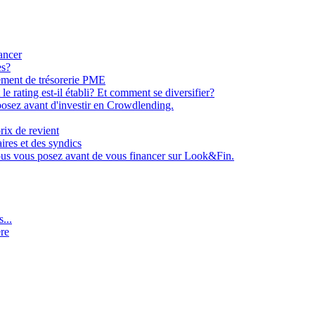
ancer
es?
ement de trésorerie PME
e rating est-il établi? Et comment se diversifier?
osez avant d'investir en Crowdlending.
rix de revient
aires et des syndics
ous vous posez avant de vous financer sur Look&Fin.
...
ère