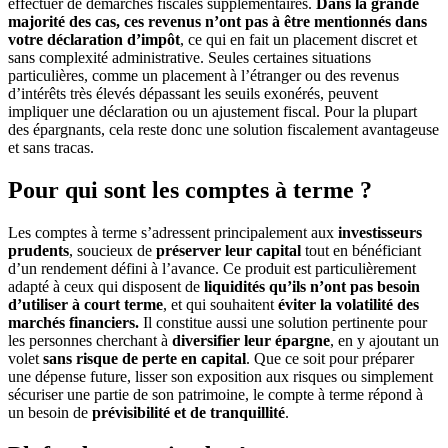
effectuer de démarches fiscales supplémentaires.
Dans la grande
majorité des cas, ces revenus n’ont pas à être mentionnés dans
votre déclaration d’impôt
, ce qui en fait un placement discret et
sans complexité administrative. Seules certaines situations
particulières, comme un placement à l’étranger ou des revenus
d’intérêts très élevés dépassant les seuils exonérés, peuvent
impliquer une déclaration ou un ajustement fiscal. Pour la plupart
des épargnants, cela reste donc une solution fiscalement avantageuse
et sans tracas.
Pour qui sont les comptes à terme ?
Les comptes à terme s’adressent principalement aux
investisseurs
prudents
, soucieux de
préserver leur capital
tout en bénéficiant
d’un rendement défini à l’avance. Ce produit est particulièrement
adapté à ceux qui disposent de
liquidités qu’ils n’ont pas besoin
d’utiliser à court terme
, et qui souhaitent
éviter la volatilité des
marchés financiers.
Il constitue aussi une solution pertinente pour
les personnes cherchant à
diversifier leur épargne
, en y ajoutant un
volet
sans risque de perte en capital
. Que ce soit pour préparer
une dépense future, lisser son exposition aux risques ou simplement
sécuriser une partie de son patrimoine, le compte à terme répond à
un besoin de
prévisibilité et de tranquillité
.