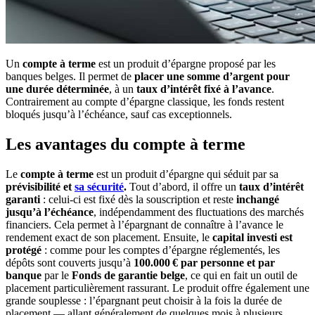
Un
compte à terme
est un produit d’épargne proposé par les
banques belges. Il permet de
placer une somme d’argent pour
une durée déterminée
, à un
taux d’intérêt fixé à l’avance
.
Contrairement au compte d’épargne classique, les fonds restent
bloqués jusqu’à l’échéance, sauf cas exceptionnels.
Les avantages du compte à terme
Le
compte à terme
est un produit d’épargne qui séduit par sa
prévisibilité et
sa sécurité
.
Tout d’abord, il offre un
taux d’intérêt
garanti
: celui-ci est fixé dès la souscription et reste
inchangé
jusqu’à l’échéance
, indépendamment des fluctuations des marchés
financiers. Cela permet à l’épargnant de connaître à l’avance le
rendement exact de son placement. Ensuite, le
capital investi est
protégé
: comme pour les comptes d’épargne réglementés, les
dépôts sont couverts jusqu’à
100.000 € par personne et par
banque
par le
Fonds de garantie belge
, ce qui en fait un outil de
placement particulièrement rassurant. Le produit offre également une
grande souplesse : l’épargnant peut choisir à la fois la durée de
placement — allant généralement de quelques mois à plusieurs