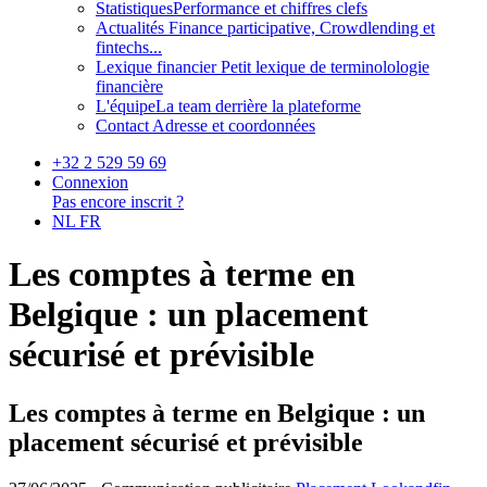
Statistiques
Performance et chiffres clefs
Actualités
Finance participative, Crowdlending et
fintechs...
Lexique financier
Petit lexique de terminolologie
financière
L'équipe
La team derrière la plateforme
Contact
Adresse et coordonnées
+32 2 529 59 69
Connexion
Pas encore inscrit ?
NL
FR
Les comptes à terme en
Belgique : un placement
sécurisé et prévisible
Les comptes à terme en Belgique : un
placement sécurisé et prévisible