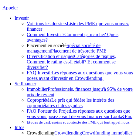
Appeler
Investir
Voir tous les dossiers
Liste des PME que vous pouvez
financer
Comment Investir ?
Comment ça marche? Quels
avantages?
Placement en société
Spécial société de
management
Placement de trésorerie PME
Diversification et risques
Catégories de risques,
Comment le rating est-il établi? Et comment se
diversifier?
FAQ Investir
Les réponses aux questions que vous vous
posez avant d'investir en Crowdlending.
Se financer
Immobilier
Professionels, financez jusqu'à 95% de votre
prix de revient
Copropriétés
Le prêt qui fédère les intérêts des
copropriétaires et des syndics
FAQ Porteur de Projet
Les réponses aux questions que
vous vous posez avant de vous financer sur Look&Fin.
Etudes de cas
Besoins et contexte des PME qui font appel nous.
Infos
Crowdlending
Crowdlending
Crowdfunding immobilier