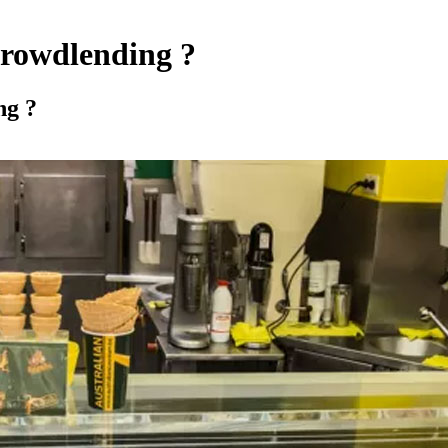
crowdlending ?
ng ?