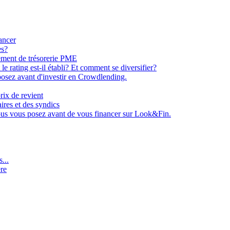
ancer
es?
ement de trésorerie PME
e rating est-il établi? Et comment se diversifier?
osez avant d'investir en Crowdlending.
rix de revient
aires et des syndics
ous vous posez avant de vous financer sur Look&Fin.
...
ère