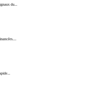
ignaux du...
nancées....
pide...