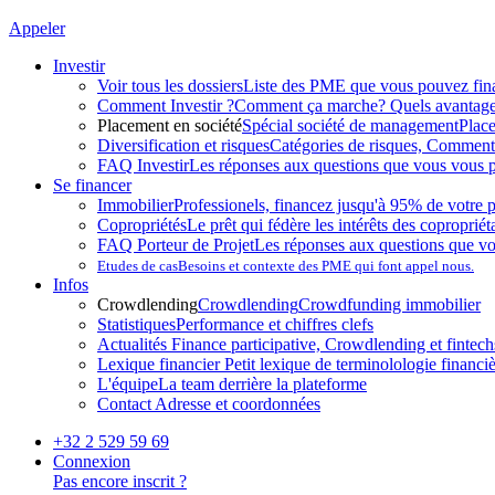
Appeler
Investir
Voir tous les dossiers
Liste des PME que vous pouvez fin
Comment Investir ?
Comment ça marche? Quels avantag
Placement en société
Spécial société de management
Plac
Diversification et risques
Catégories de risques, Comment l
FAQ Investir
Les réponses aux questions que vous vous p
Se financer
Immobilier
Professionels, financez jusqu'à 95% de votre p
Copropriétés
Le prêt qui fédère les intérêts des copropriét
FAQ Porteur de Projet
Les réponses aux questions que v
Etudes de cas
Besoins et contexte des PME qui font appel nous.
Infos
Crowdlending
Crowdlending
Crowdfunding immobilier
Statistiques
Performance et chiffres clefs
Actualités
Finance participative, Crowdlending et fintechs
Lexique financier
Petit lexique de terminolologie financi
L'équipe
La team derrière la plateforme
Contact
Adresse et coordonnées
+32 2 529 59 69
Connexion
Pas encore inscrit ?