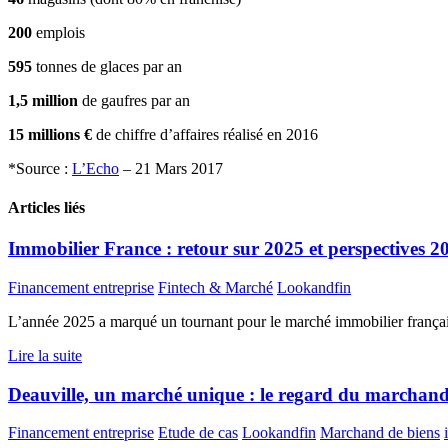
200
emplois
595
tonnes de glaces par an
1,5 million
de gaufres par an
15 millions €
de chiffre d’affaires réalisé en 2016
*Source :
L’Echo
– 21 Mars 2017
Articles liés
Immobilier France : retour sur 2025 et perspectives 2
Financement entreprise
Fintech & Marché
Lookandfin
L’année 2025 a marqué un tournant pour le marché immobilier français,
Lire la suite
Deauville, un marché unique : le regard du marchan
Financement entreprise
Etude de cas
Lookandfin
Marchand de biens