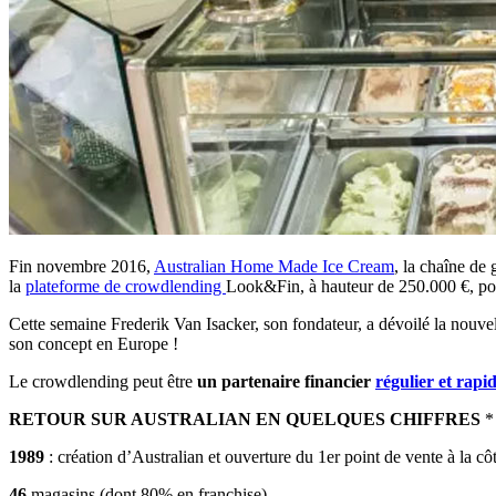
Fin novembre 2016,
Australian Home Made Ice Cream
, la chaîne de 
la
plateforme de crowdlending
Look&Fin, à hauteur de 250.000 €, po
Cette semaine Frederik Van Isacker, son fondateur, a dévoilé la nouv
son concept en Europe !
Le crowdlending peut être
un partenaire financier
régulier et rapi
RETOUR SUR AUSTRALIAN EN QUELQUES CHIFFRES
*
1989
: création d’Australian et ouverture du 1er point de vente à la c
46
magasins (dont 80% en franchise)