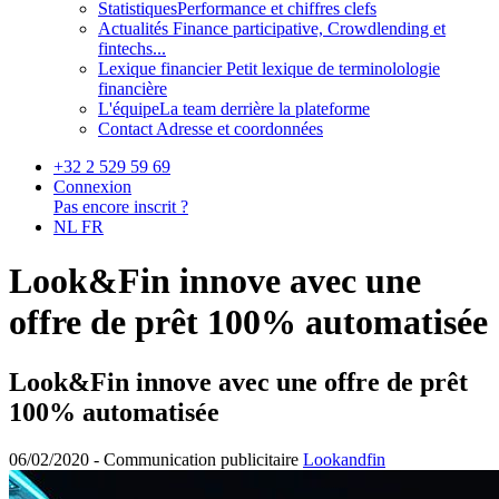
Statistiques
Performance et chiffres clefs
Actualités
Finance participative, Crowdlending et
fintechs...
Lexique financier
Petit lexique de terminolologie
financière
L'équipe
La team derrière la plateforme
Contact
Adresse et coordonnées
+32 2 529 59 69
Connexion
Pas encore inscrit ?
NL
FR
Look&Fin innove avec une
offre de prêt 100% automatisée
Look&Fin innove avec une offre de prêt
100% automatisée
06/02/2020 -
Communication publicitaire
Lookandfin