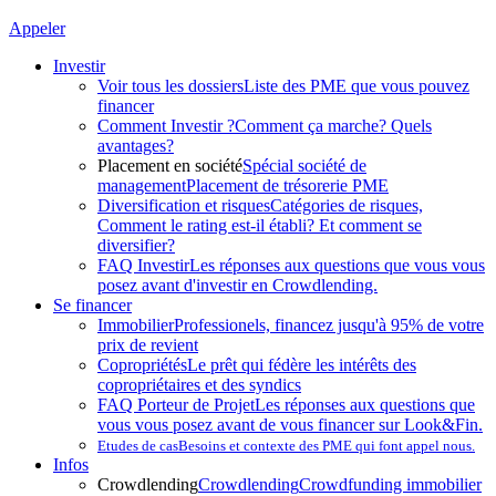
Appeler
Investir
Voir tous les dossiers
Liste des PME que vous pouvez
financer
Comment Investir ?
Comment ça marche? Quels
avantages?
Placement en société
Spécial société de
management
Placement de trésorerie PME
Diversification et risques
Catégories de risques,
Comment le rating est-il établi? Et comment se
diversifier?
FAQ Investir
Les réponses aux questions que vous vous
posez avant d'investir en Crowdlending.
Se financer
Immobilier
Professionels, financez jusqu'à 95% de votre
prix de revient
Copropriétés
Le prêt qui fédère les intérêts des
copropriétaires et des syndics
FAQ Porteur de Projet
Les réponses aux questions que
vous vous posez avant de vous financer sur Look&Fin.
Etudes de cas
Besoins et contexte des PME qui font appel nous.
Infos
Crowdlending
Crowdlending
Crowdfunding immobilier