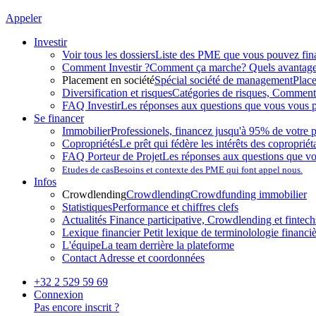
Appeler
Investir
Voir tous les dossiers
Liste des PME que vous pouvez fin
Comment Investir ?
Comment ça marche? Quels avantag
Placement en société
Spécial société de management
Plac
Diversification et risques
Catégories de risques, Comment l
FAQ Investir
Les réponses aux questions que vous vous p
Se financer
Immobilier
Professionels, financez jusqu'à 95% de votre p
Copropriétés
Le prêt qui fédère les intérêts des copropriét
FAQ Porteur de Projet
Les réponses aux questions que v
Etudes de cas
Besoins et contexte des PME qui font appel nous.
Infos
Crowdlending
Crowdlending
Crowdfunding immobilier
Statistiques
Performance et chiffres clefs
Actualités
Finance participative, Crowdlending et fintechs
Lexique financier
Petit lexique de terminolologie financi
L'équipe
La team derrière la plateforme
Contact
Adresse et coordonnées
+32 2 529 59 69
Connexion
Pas encore inscrit ?