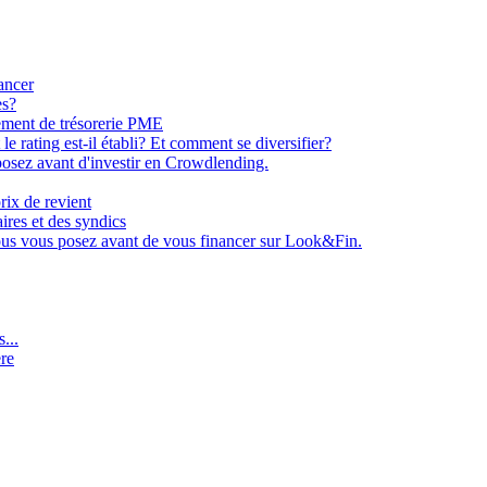
ancer
es?
ement de trésorerie PME
e rating est-il établi? Et comment se diversifier?
osez avant d'investir en Crowdlending.
rix de revient
aires et des syndics
ous vous posez avant de vous financer sur Look&Fin.
...
ère