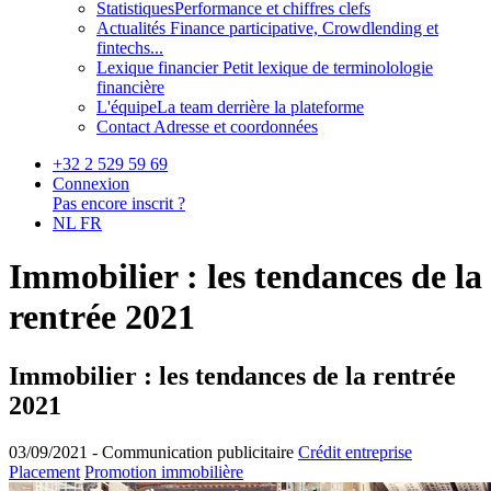
Statistiques
Performance et chiffres clefs
Actualités
Finance participative, Crowdlending et
fintechs...
Lexique financier
Petit lexique de terminolologie
financière
L'équipe
La team derrière la plateforme
Contact
Adresse et coordonnées
+32 2 529 59 69
Connexion
Pas encore inscrit ?
NL
FR
Immobilier : les tendances de la
rentrée 2021
Immobilier : les tendances de la rentrée
2021
03/09/2021 -
Communication publicitaire
Crédit entreprise
Placement
Promotion immobilière