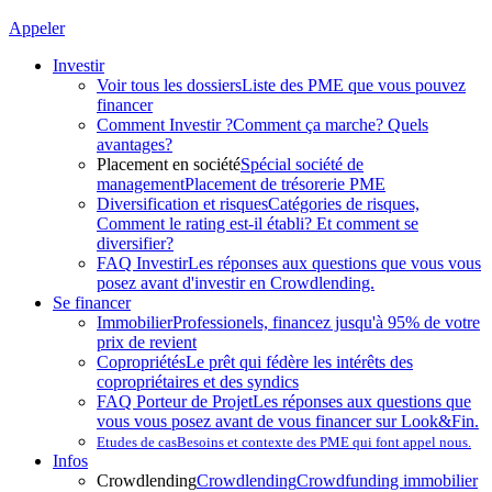
Appeler
Investir
Voir tous les dossiers
Liste des PME que vous pouvez
financer
Comment Investir ?
Comment ça marche? Quels
avantages?
Placement en société
Spécial société de
management
Placement de trésorerie PME
Diversification et risques
Catégories de risques,
Comment le rating est-il établi? Et comment se
diversifier?
FAQ Investir
Les réponses aux questions que vous vous
posez avant d'investir en Crowdlending.
Se financer
Immobilier
Professionels, financez jusqu'à 95% de votre
prix de revient
Copropriétés
Le prêt qui fédère les intérêts des
copropriétaires et des syndics
FAQ Porteur de Projet
Les réponses aux questions que
vous vous posez avant de vous financer sur Look&Fin.
Etudes de cas
Besoins et contexte des PME qui font appel nous.
Infos
Crowdlending
Crowdlending
Crowdfunding immobilier