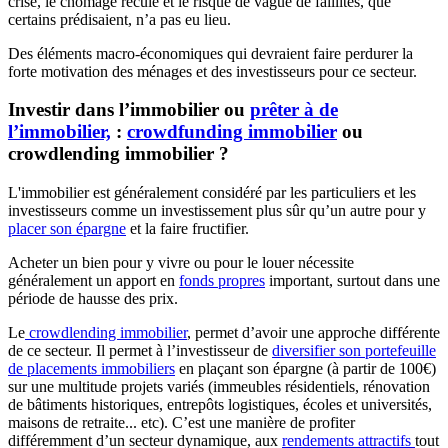
crise, le chômage recule et le risque de vague de faillites, que
certains prédisaient, n’a pas eu lieu.
Des éléments macro-économiques qui devraient faire perdurer la
forte motivation des ménages et des investisseurs pour ce secteur.
Investir dans l’immobilier ou
prêter à de
l’immobilier,
:
crowdfunding immobilier
ou
crowdlending immobilier ?
L'immobilier est généralement considéré par les particuliers et les
investisseurs comme un investissement plus sûr qu’un autre pour y
placer son épargne
et la faire fructifier.
Acheter un bien pour y vivre ou pour le louer nécessite
généralement un apport en
fonds propres
important, surtout dans une
période de hausse des prix.
Le
crowdlending immobilier
, permet d’avoir une approche différente
de ce secteur. Il permet à l’investisseur de
diversifier son portefeuille
de placements immobiliers
en plaçant son épargne (à partir de 100€)
sur une multitude projets variés (immeubles résidentiels, rénovation
de bâtiments historiques, entrepôts logistiques, écoles et universités,
maisons de retraite... etc). C’est une manière de profiter
différemment d’un secteur dynamique, aux
rendements attractifs
tout