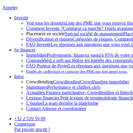
Appeler
Investir
Voir tous les dossiers
Liste des PME que vous pouvez fin
Comment Investir ?
Comment ça marche? Quels avantag
Placement en société
Spécial société de management
Plac
Diversification et risques
Catégories de risques, Comment l
FAQ Investir
Les réponses aux questions que vous vous p
Se financer
Immobilier
Professionels, financez jusqu'à 95% de votre p
Copropriétés
Le prêt qui fédère les intérêts des copropriét
FAQ Porteur de Projet
Les réponses aux questions que v
Etudes de cas
Besoins et contexte des PME qui font appel nous.
Infos
Crowdlending
Crowdlending
Crowdfunding immobilier
Statistiques
Performance et chiffres clefs
Actualités
Finance participative, Crowdlending et fintechs
Lexique financier
Petit lexique de terminolologie financi
L'équipe
La team derrière la plateforme
Contact
Adresse et coordonnées
+32 2 529 59 69
Connexion
Pas encore inscrit ?