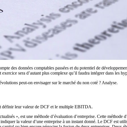
t compte des données comptables passées et du potentiel de développement 
et exercice sera d’autant plus complexe qu’il faudra intégrer dans les hy
 évolutions peut-on envisager sur le marché du non coté ? Analyse.
 et définir leur valeur de DCF et le multiple EBITDA.
e actualisés », est une méthode d’évaluation d’entreprise. Cette méthode
ir indiquer la valeur d’une entreprise à un instant donné. Le DCF est utili
 capital ou bien encore négocier la fusion de deux entreprises. Deux él