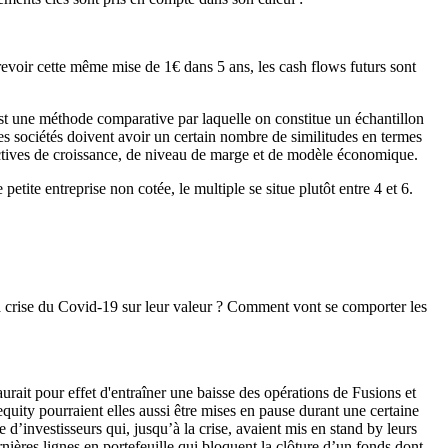
revoir cette même mise de 1€ dans 5 ans, les cash flows futurs sont
est une méthode comparative par laquelle on constitue un échantillon
es sociétés doivent avoir un certain nombre de similitudes en termes
spectives de croissance, de niveau de marge et de modèle économique.
etite entreprise non cotée, le multiple se situe plutôt entre 4 et 6.
 la crise du Covid-19 sur leur valeur ? Comment vont se comporter les
rait pour effet d'entraîner une baisse des opérations de Fusions et
equity pourraient elles aussi être mises en pause durant une certaine
d’investisseurs qui, jusqu’à la crise, avaient mis en stand by leurs
rnières lignes en portefeuille qui bloquent la clôture d’un fonds dont