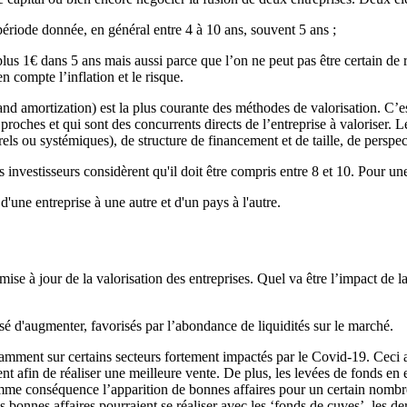
période donnée, en général entre 4 à 10 ans, souvent 5 ans ;
us 1€ dans 5 ans mais aussi parce que l’on ne peut pas être certain de 
n compte l’inflation et le risque.
 and amortization) est la plus courante des méthodes de valorisation. C’
roches et qui sont des concurrents directs de l’entreprise à valoriser. L
turels ou systémiques), de structure de financement et de taille, de per
nvestisseurs considèrent qu'il doit être compris entre 8 et 10. Pour une p
une entreprise à une autre et d'un pays à l'autre.
?
 mise à jour de la valorisation des entreprises. Quel va être l’impact de
ssé d'augmenter, favorisés par l’abondance de liquidités sur le marché.
tamment sur certains secteurs fortement impactés par le Covid-19. Ceci au
nt afin de réaliser une meilleure vente. De plus, les levées de fonds en 
comme conséquence l’apparition de bonnes affaires pour un certain nombre 
 bonnes affaires pourraient se réaliser avec les ‘fonds de cuves’, les de