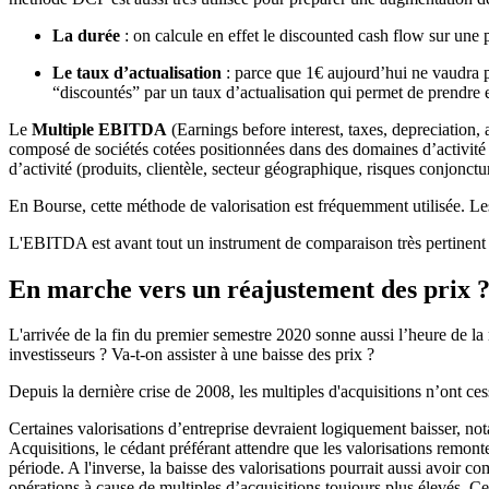
La durée
: on calcule en effet le discounted cash flow sur une 
Le taux d’actualisation
: parce que 1€ aujourd’hui ne vaudra pl
“discountés” par un taux d’actualisation qui permet de prendre e
Le
Multiple EBITDA
(Earnings before interest, taxes, depreciation,
composé de sociétés cotées positionnées dans des domaines d’activité p
d’activité (produits, clientèle, secteur géographique, risques conjonc
En Bourse, cette méthode de valorisation est fréquemment utilisée. Les i
L'EBITDA est avant tout un instrument de comparaison très pertinent d'
En marche vers un réajustement des prix 
L'arrivée de la fin du premier semestre 2020 sonne aussi l’heure de la
investisseurs ? Va-t-on assister à une baisse des prix ?
Depuis la dernière crise de 2008, les multiples d'acquisitions n’ont ce
Certaines valorisations d’entreprise devraient logiquement baisser, no
Acquisitions, le cédant préférant attendre que les valorisations remonte
période. A l'inverse, la baisse des valorisations pourrait aussi avoir 
opérations à cause de multiples d’acquisitions toujours plus élevés. Ces