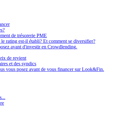
ancer
es?
ement de trésorerie PME
e rating est-il établi? Et comment se diversifier?
osez avant d'investir en Crowdlending.
rix de revient
aires et des syndics
ous vous posez avant de vous financer sur Look&Fin.
...
ère