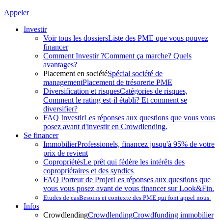
Appeler
Investir
Voir tous les dossiers
Liste des PME que vous pouvez
financer
Comment Investir ?
Comment ça marche? Quels
avantages?
Placement en société
Spécial société de
management
Placement de trésorerie PME
Diversification et risques
Catégories de risques,
Comment le rating est-il établi? Et comment se
diversifier?
FAQ Investir
Les réponses aux questions que vous vous
posez avant d'investir en Crowdlending.
Se financer
Immobilier
Professionels, financez jusqu'à 95% de votre
prix de revient
Copropriétés
Le prêt qui fédère les intérêts des
copropriétaires et des syndics
FAQ Porteur de Projet
Les réponses aux questions que
vous vous posez avant de vous financer sur Look&Fin.
Etudes de cas
Besoins et contexte des PME qui font appel nous.
Infos
Crowdlending
Crowdlending
Crowdfunding immobilier