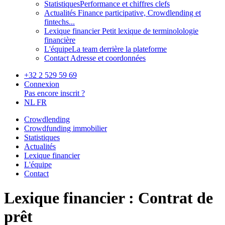
Statistiques
Performance et chiffres clefs
Actualités
Finance participative, Crowdlending et
fintechs...
Lexique financier
Petit lexique de terminolologie
financière
L'équipe
La team derrière la plateforme
Contact
Adresse et coordonnées
+32 2 529 59 69
Connexion
Pas encore inscrit ?
NL
FR
Crowdlending
Crowdfunding immobilier
Statistiques
Actualités
Lexique financier
L'équipe
Contact
Lexique financier : Contrat de
prêt