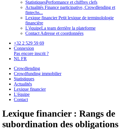
Statistiques
Performance et chiffres clefs
Actualités
Finance participative, Crowdlending et
fintechs...
Lexique financier
Petit lexique de terminolologie
financière
L'équipe
La team derrière la plateforme
Contact
Adresse et coordonnées
+32 2 529 59 69
Connexion
Pas encore inscrit ?
NL
FR
Crowdlending
Crowdfunding immobilier
Statistiques
Actualités
Lexique financier
L'équipe
Contact
Lexique financier : Rangs de
subordination des obligations