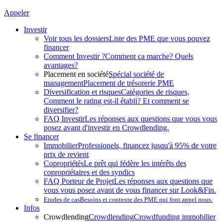
Appeler
Investir
Voir tous les dossiers
Liste des PME que vous pouvez
financer
Comment Investir ?
Comment ça marche? Quels
avantages?
Placement en société
Spécial société de
management
Placement de trésorerie PME
Diversification et risques
Catégories de risques,
Comment le rating est-il établi? Et comment se
diversifier?
FAQ Investir
Les réponses aux questions que vous vous
posez avant d'investir en Crowdlending.
Se financer
Immobilier
Professionels, financez jusqu'à 95% de votre
prix de revient
Copropriétés
Le prêt qui fédère les intérêts des
copropriétaires et des syndics
FAQ Porteur de Projet
Les réponses aux questions que
vous vous posez avant de vous financer sur Look&Fin.
Etudes de cas
Besoins et contexte des PME qui font appel nous.
Infos
Crowdlending
Crowdlending
Crowdfunding immobilier