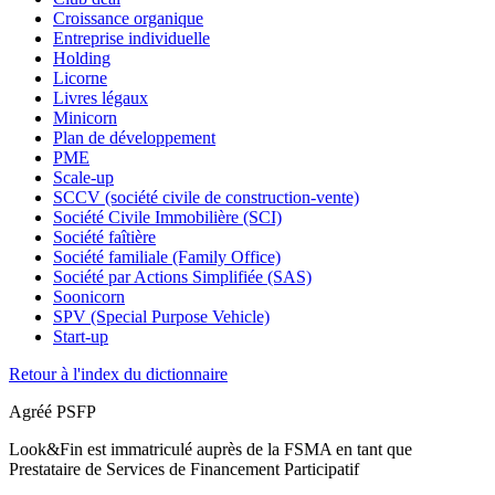
Croissance organique
Entreprise individuelle
Holding
Licorne
Livres légaux
Minicorn
Plan de développement
PME
Scale-up
SCCV (société civile de construction-vente)
Société Civile Immobilière (SCI)
Société faîtière
Société familiale (Family Office)
Société par Actions Simplifiée (SAS)
Soonicorn
SPV (Special Purpose Vehicle)
Start-up
Retour à l'index du dictionnaire
Agréé PSFP
Look&Fin est immatriculé auprès de la FSMA en tant que
Prestataire de Services de Financement Participatif