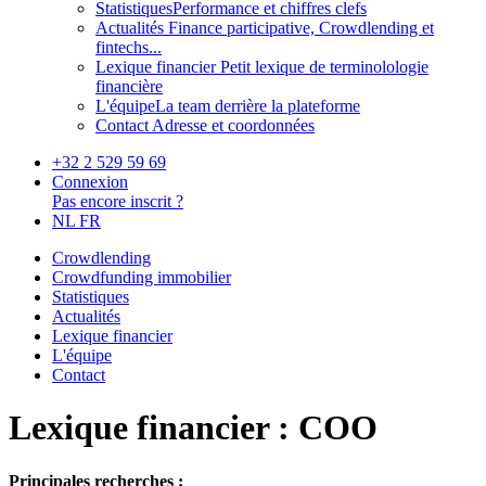
Statistiques
Performance et chiffres clefs
Actualités
Finance participative, Crowdlending et
fintechs...
Lexique financier
Petit lexique de terminolologie
financière
L'équipe
La team derrière la plateforme
Contact
Adresse et coordonnées
+32 2 529 59 69
Connexion
Pas encore inscrit ?
NL
FR
Crowdlending
Crowdfunding immobilier
Statistiques
Actualités
Lexique financier
L'équipe
Contact
Lexique financier : COO
Principales recherches :