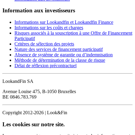
Information aux investisseurs
Informations sur Lookandfin et Lookandfin Finance
Informations sur les coûts et charges
Risques associés à la souscription à une Offre de Financement
Participatif
Critères de sélection des projets
Nature des services de financement participatif
Absence de système de garantie ou d’indemnisation
Méthode de détermination de la classe de risque
Délai de réflexion précontractuel
LookandFin SA
Avenue Louise 475, B-1050 Bruxelles
BE 0846.783.769
Copyright 2012-2026 | Look&Fin
Les cookies sur notre site.