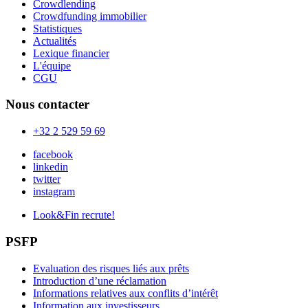
Crowdlending
Crowdfunding immobilier
Statistiques
Actualités
Lexique financier
L'équipe
CGU
Nous contacter
+32 2 529 59 69
facebook
linkedin
twitter
instagram
Look&Fin recrute!
PSFP
Evaluation des risques liés aux prêts
Introduction d’une réclamation
Informations relatives aux conflits d’intérêt
Information aux investisseurs