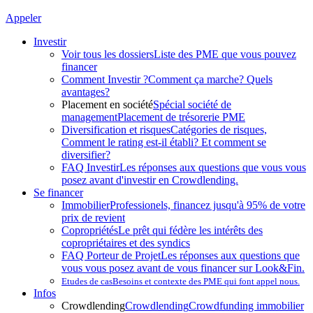
Appeler
Investir
Voir tous les dossiers
Liste des PME que vous pouvez
financer
Comment Investir ?
Comment ça marche? Quels
avantages?
Placement en société
Spécial société de
management
Placement de trésorerie PME
Diversification et risques
Catégories de risques,
Comment le rating est-il établi? Et comment se
diversifier?
FAQ Investir
Les réponses aux questions que vous vous
posez avant d'investir en Crowdlending.
Se financer
Immobilier
Professionels, financez jusqu'à 95% de votre
prix de revient
Copropriétés
Le prêt qui fédère les intérêts des
copropriétaires et des syndics
FAQ Porteur de Projet
Les réponses aux questions que
vous vous posez avant de vous financer sur Look&Fin.
Etudes de cas
Besoins et contexte des PME qui font appel nous.
Infos
Crowdlending
Crowdlending
Crowdfunding immobilier