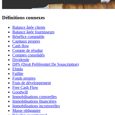
Définitions connexes
Balance âgée clients
Balance âgée fournisseurs
Bénéfice comptable
Capitaux propres
Cash flow
Compte de résultat
Comptes consolidés
Dividende
DPS (Droit Préférentiel De Souscription)
Ebitda
Faillite
Fonds propres
Frais de développement
Free Cash Flow
Goodwill
Immobilisations corporelles
Immobilisations financières
Immobilisations incorporelles
Masse obligataire