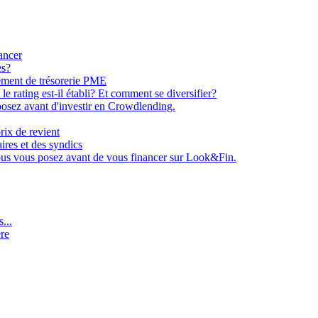
ancer
es?
ement de trésorerie PME
e rating est-il établi? Et comment se diversifier?
osez avant d'investir en Crowdlending.
rix de revient
aires et des syndics
ous vous posez avant de vous financer sur Look&Fin.
...
ère