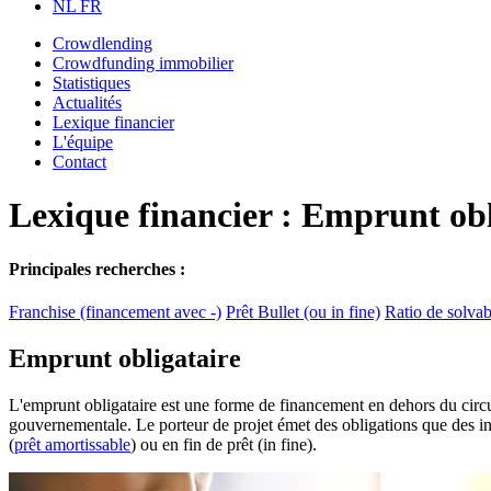
NL
FR
Crowdlending
Crowdfunding immobilier
Statistiques
Actualités
Lexique financier
L'équipe
Contact
Lexique financier : Emprunt obl
Principales recherches :
Franchise (financement avec -)
Prêt Bullet (ou in fine)
Ratio de solvabi
Emprunt obligataire
L'emprunt obligataire est une forme de financement en dehors du circuit
gouvernementale. Le porteur de projet émet des obligations que des inv
(
prêt amortissable
) ou en fin de prêt (in fine).