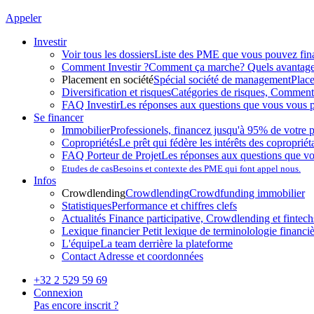
Appeler
Investir
Voir tous les dossiers
Liste des PME que vous pouvez fin
Comment Investir ?
Comment ça marche? Quels avantag
Placement en société
Spécial société de management
Plac
Diversification et risques
Catégories de risques, Comment l
FAQ Investir
Les réponses aux questions que vous vous p
Se financer
Immobilier
Professionels, financez jusqu'à 95% de votre p
Copropriétés
Le prêt qui fédère les intérêts des copropriét
FAQ Porteur de Projet
Les réponses aux questions que v
Etudes de cas
Besoins et contexte des PME qui font appel nous.
Infos
Crowdlending
Crowdlending
Crowdfunding immobilier
Statistiques
Performance et chiffres clefs
Actualités
Finance participative, Crowdlending et fintechs
Lexique financier
Petit lexique de terminolologie financi
L'équipe
La team derrière la plateforme
Contact
Adresse et coordonnées
+32 2 529 59 69
Connexion
Pas encore inscrit ?