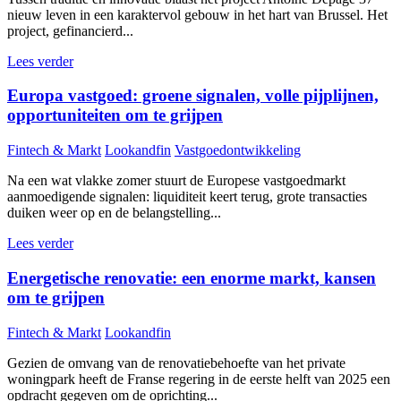
nieuw leven in een karaktervol gebouw in het hart van Brussel. Het
project, gefinancierd...
Lees verder
Europa vastgoed: groene signalen, volle pijplijnen,
opportuniteiten om te grijpen
Fintech & Markt
Lookandfin
Vastgoedontwikkeling
Na een wat vlakke zomer stuurt de Europese vastgoedmarkt
aanmoedigende signalen: liquiditeit keert terug, grote transacties
duiken weer op en de belangstelling...
Lees verder
Energetische renovatie: een enorme markt, kansen
om te grijpen
Fintech & Markt
Lookandfin
Gezien de omvang van de renovatiebehoefte van het private
woningpark heeft de Franse regering in de eerste helft van 2025 een
opdracht gegeven om de oprichting...