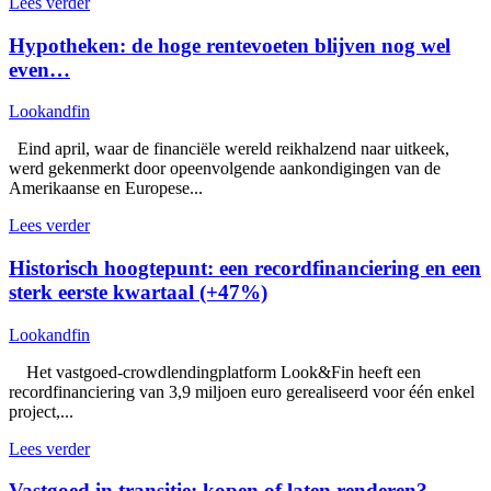
Lees verder
Hypotheken: de hoge rentevoeten blijven nog wel
even…
Lookandfin
Eind april, waar de financiële wereld reikhalzend naar uitkeek,
werd gekenmerkt door opeenvolgende aankondigingen van de
Amerikaanse en Europese...
Lees verder
Historisch hoogtepunt: een recordfinanciering en een
sterk eerste kwartaal (+47%)
Lookandfin
Het vastgoed-crowdlendingplatform Look&Fin heeft een
recordfinanciering van 3,9 miljoen euro gerealiseerd voor één enkel
project,...
Lees verder
Vastgoed in transitie: kopen of laten renderen?