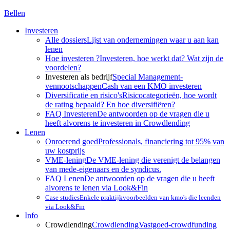
Bellen
Investeren
Alle dossiers
Lijst van ondernemingen waar u aan kan
lenen
Hoe investeren ?
Investeren, hoe werkt dat? Wat zijn de
voordelen?
Investeren als bedrijf
Special Management-
vennootschappen
Cash van een KMO investeren
Diversificatie en risico's
Risicocategorieën, hoe wordt
de rating bepaald? En hoe diversifiëren?
FAQ Investeren
De antwoorden op de vragen die u
heeft alvorens te investeren in Crowdlending
Lenen
Onroerend goed
Professionals, financiering tot 95% van
uw kostprijs
VME-lening
De VME-lening die verenigt de belangen
van mede-eigenaars en de syndicus.
FAQ Lenen
De antwoorden op de vragen die u heeft
alvorens te lenen via Look&Fin
Case studies
Enkele praktijkvoorbeelden van kmo's die leenden
via Look&Fin
Info
Crowdlending
Crowdlending
Vastgoed-crowdfunding