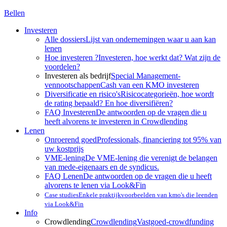
Bellen
Investeren
Alle dossiers
Lijst van ondernemingen waar u aan kan
lenen
Hoe investeren ?
Investeren, hoe werkt dat? Wat zijn de
voordelen?
Investeren als bedrijf
Special Management-
vennootschappen
Cash van een KMO investeren
Diversificatie en risico's
Risicocategorieën, hoe wordt
de rating bepaald? En hoe diversifiëren?
FAQ Investeren
De antwoorden op de vragen die u
heeft alvorens te investeren in Crowdlending
Lenen
Onroerend goed
Professionals, financiering tot 95% van
uw kostprijs
VME-lening
De VME-lening die verenigt de belangen
van mede-eigenaars en de syndicus.
FAQ Lenen
De antwoorden op de vragen die u heeft
alvorens te lenen via Look&Fin
Case studies
Enkele praktijkvoorbeelden van kmo's die leenden
via Look&Fin
Info
Crowdlending
Crowdlending
Vastgoed-crowdfunding