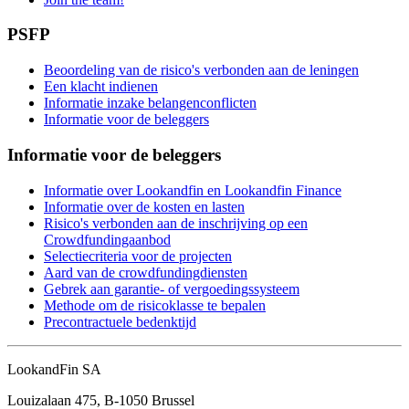
PSFP
Beoordeling van de risico's verbonden aan de leningen
Een klacht indienen
Informatie inzake belangenconflicten
Informatie voor de beleggers
Informatie voor de beleggers
Informatie over Lookandfin en Lookandfin Finance
Informatie over de kosten en lasten
Risico's verbonden aan de inschrijving op een
Crowdfundingaanbod
Selectiecriteria voor de projecten
Aard van de crowdfundingdiensten
Gebrek aan garantie- of vergoedingssysteem
Methode om de risicoklasse te bepalen
Precontractuele bedenktijd
LookandFin SA
Louizalaan 475, B-1050 Brussel