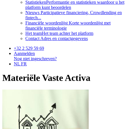
Statistieken
Performantie en statistieken waardoor u het
platform kunt beoordelen
Nieuws
Participatieve financiering, Crowdlending en
fintech...
Financiële woordenlijst
Korte woordenlijst met
financiële terminologie
Het team
Het team achter het platform
Contact
Adres en contactgegevens
+32 2 529 59 69
Aanmelden
Nog niet ingeschreven?
NL
FR
Materiële Vaste Activa