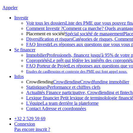
Appeler
Investir
Voir tous les dossiers
Liste des PME que vous pouvez fin
Comment Investir ?
Comment ça marche? Quels avantag
Placement en société
Spécial société de management
Plac
Diversification et risques
Catégories de risques, Comment l
FAQ Investir
Les réponses aux questions que vous vous p
Se financer
Immobilier
Professionels, financez jusqu'à 95% de votre p
Copropriétés
Le prêt qui fédère les intérêts des copropriét
FAQ Porteur de Projet
Les réponses aux questions que v
Etudes de cas
Besoins et contexte des PME qui font appel nous.
Infos
Crowdlending
Crowdlending
Crowdfunding immobilier
Statistiques
Performance et chiffres clefs
Actualités
Finance participative, Crowdlending et fintechs
Lexique financier
Petit lexique de terminolologie financi
L'équipe
La team derrière la plateforme
Contact
Adresse et coordonnées
+32 2 529 59 69
Connexion
Pas encore inscrit ?