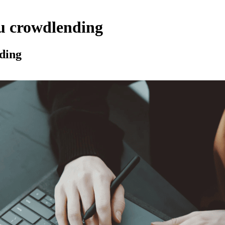
du crowdlending
nding