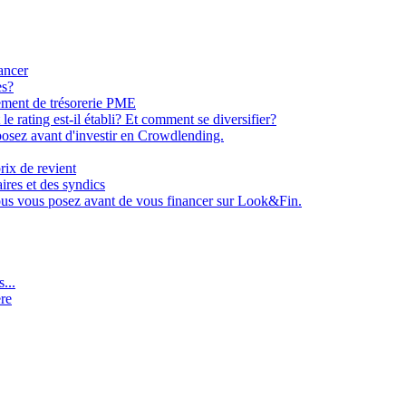
ancer
es?
ement de trésorerie PME
e rating est-il établi? Et comment se diversifier?
osez avant d'investir en Crowdlending.
rix de revient
aires et des syndics
ous vous posez avant de vous financer sur Look&Fin.
...
ère