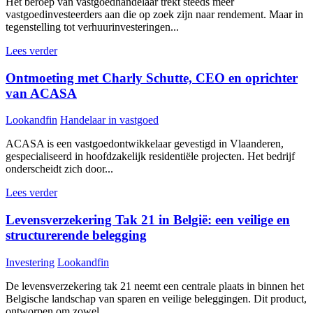
Het beroep van vastgoedhandelaar trekt steeds meer
vastgoedinvesteerders aan die op zoek zijn naar rendement. Maar in
tegenstelling tot verhuurinvesteringen...
Lees verder
Ontmoeting met Charly Schutte, CEO en oprichter
van ACASA
Lookandfin
Handelaar in vastgoed
ACASA is een vastgoedontwikkelaar gevestigd in Vlaanderen,
gespecialiseerd in hoofdzakelijk residentiële projecten. Het bedrijf
onderscheidt zich door...
Lees verder
Levensverzekering Tak 21 in België: een veilige en
structurerende belegging
Investering
Lookandfin
De levensverzekering tak 21 neemt een centrale plaats in binnen het
Belgische landschap van sparen en veilige beleggingen. Dit product,
ontworpen om zowel...