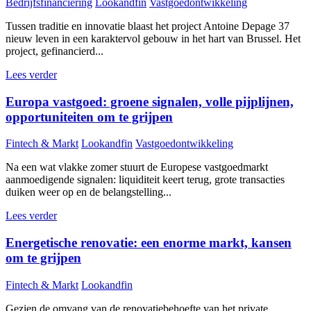
Bedrijfsfinanciering
Lookandfin
Vastgoedontwikkeling
Tussen traditie en innovatie blaast het project Antoine Depage 37
nieuw leven in een karaktervol gebouw in het hart van Brussel. Het
project, gefinancierd...
Lees verder
Europa vastgoed: groene signalen, volle pijplijnen,
opportuniteiten om te grijpen
Fintech & Markt
Lookandfin
Vastgoedontwikkeling
Na een wat vlakke zomer stuurt de Europese vastgoedmarkt
aanmoedigende signalen: liquiditeit keert terug, grote transacties
duiken weer op en de belangstelling...
Lees verder
Energetische renovatie: een enorme markt, kansen
om te grijpen
Fintech & Markt
Lookandfin
Gezien de omvang van de renovatiebehoefte van het private