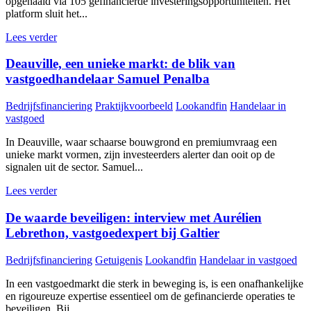
opgehaald via 105 gefinancierde investeringsopportuniteiten. Het
platform sluit het...
Lees verder
Deauville, een unieke markt: de blik van
vastgoedhandelaar Samuel Penalba
Bedrijfsfinanciering
Praktijkvoorbeeld
Lookandfin
Handelaar in
vastgoed
In Deauville, waar schaarse bouwgrond en premiumvraag een
unieke markt vormen, zijn investeerders alerter dan ooit op de
signalen uit de sector. Samuel...
Lees verder
De waarde beveiligen: interview met Aurélien
Lebrethon, vastgoedexpert bij Galtier
Bedrijfsfinanciering
Getuigenis
Lookandfin
Handelaar in vastgoed
In een vastgoedmarkt die sterk in beweging is, is een onafhankelijke
en rigoureuze expertise essentieel om de gefinancierde operaties te
beveiligen. Bij...