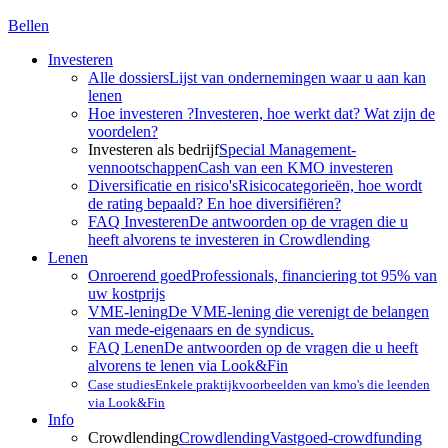
Bellen
Investeren
Alle dossiers
Lijst van ondernemingen waar u aan kan
lenen
Hoe investeren ?
Investeren, hoe werkt dat? Wat zijn de
voordelen?
Investeren als bedrijf
Special Management-
vennootschappen
Cash van een KMO investeren
Diversificatie en risico's
Risicocategorieën, hoe wordt
de rating bepaald? En hoe diversifiëren?
FAQ Investeren
De antwoorden op de vragen die u
heeft alvorens te investeren in Crowdlending
Lenen
Onroerend goed
Professionals, financiering tot 95% van
uw kostprijs
VME-lening
De VME-lening die verenigt de belangen
van mede-eigenaars en de syndicus.
FAQ Lenen
De antwoorden op de vragen die u heeft
alvorens te lenen via Look&Fin
Case studies
Enkele praktijkvoorbeelden van kmo's die leenden
via Look&Fin
Info
Crowdlending
Crowdlending
Vastgoed-crowdfunding