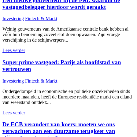
Een nieuwe gouverneur bij de Fed: waarom de
vastgoedbelegger hierdoor wordt geraakt
Investering
Fintech & Markt
Weinig gouverneurs van de Amerikaanse centrale bank hebben al
vóór hun benoeming zoveel stof doen opwaaien. Zijn vroege
verschijning in de schijnwerpers...
Lees verder
Super-prime vastgoed: Parijs als hoofdstad van
vertrouwen
Investering
Fintech & Markt
Ondergedompeld in economische en politieke onzekerheden sinds
meerdere maanden, heeft de Europese residentiële markt een eiland
van weerstand ontdekt:...
Lees verder
De ECB verandert van koers: moeten we ons
verwachten aan een duurzame terugkeer van