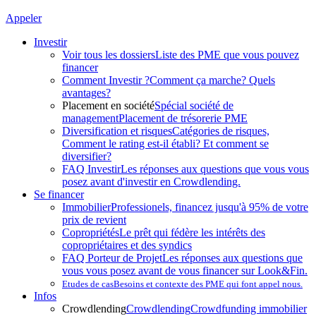
Appeler
Investir
Voir tous les dossiers
Liste des PME que vous pouvez
financer
Comment Investir ?
Comment ça marche? Quels
avantages?
Placement en société
Spécial société de
management
Placement de trésorerie PME
Diversification et risques
Catégories de risques,
Comment le rating est-il établi? Et comment se
diversifier?
FAQ Investir
Les réponses aux questions que vous vous
posez avant d'investir en Crowdlending.
Se financer
Immobilier
Professionels, financez jusqu'à 95% de votre
prix de revient
Copropriétés
Le prêt qui fédère les intérêts des
copropriétaires et des syndics
FAQ Porteur de Projet
Les réponses aux questions que
vous vous posez avant de vous financer sur Look&Fin.
Etudes de cas
Besoins et contexte des PME qui font appel nous.
Infos
Crowdlending
Crowdlending
Crowdfunding immobilier