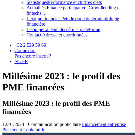
Statistiques
Performance et chiffres clefs
Actualités
Finance participative, Crowdlending et
fintechs...
Lexique financier
Petit lexique de terminolologie
financière
L'équipe
La team derrière la plateforme
Contact
Adresse et coordonnées
+32 2 529 59 69
Connexion
Pas encore inscrit ?
NL
FR
Millésime 2023 : le profil des
PME financées
Millésime 2023 : le profil des PME
financées
12/01/2024 -
Communication publicitaire
Financement entreprise
Placement
Lookandfin