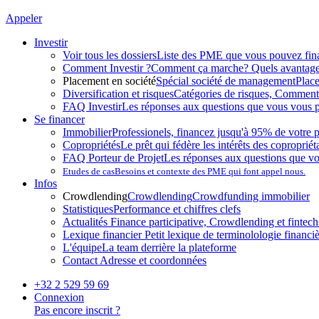
Appeler
Investir
Voir tous les dossiers
Liste des PME que vous pouvez fin
Comment Investir ?
Comment ça marche? Quels avantag
Placement en société
Spécial société de management
Plac
Diversification et risques
Catégories de risques, Comment l
FAQ Investir
Les réponses aux questions que vous vous p
Se financer
Immobilier
Professionels, financez jusqu'à 95% de votre p
Copropriétés
Le prêt qui fédère les intérêts des copropriét
FAQ Porteur de Projet
Les réponses aux questions que v
Etudes de cas
Besoins et contexte des PME qui font appel nous.
Infos
Crowdlending
Crowdlending
Crowdfunding immobilier
Statistiques
Performance et chiffres clefs
Actualités
Finance participative, Crowdlending et fintechs
Lexique financier
Petit lexique de terminolologie financi
L'équipe
La team derrière la plateforme
Contact
Adresse et coordonnées
+32 2 529 59 69
Connexion
Pas encore inscrit ?