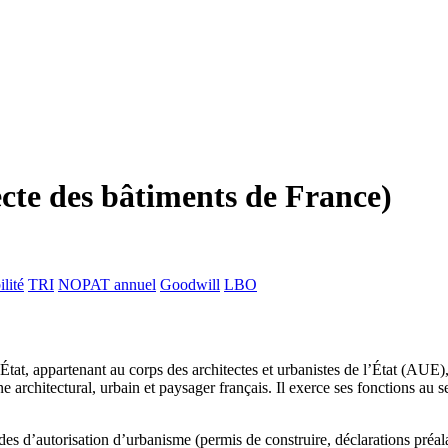
ecte des bâtiments de France)
lité
TRI
NOPAT annuel
Goodwill
LBO
at, appartenant au corps des architectes et urbanistes de l’État (AUE), 
ine architectural, urbain et paysager français. Il exerce ses fonctions a
 d’autorisation d’urbanisme (permis de construire, déclarations préalab