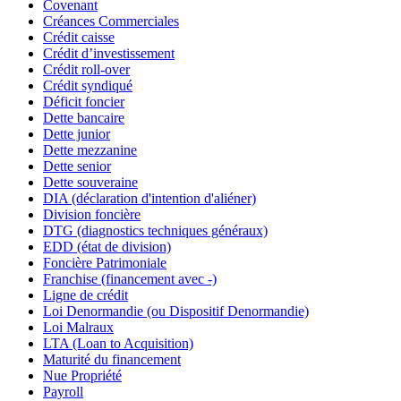
Covenant
Créances Commerciales
Crédit caisse
Crédit d’investissement
Crédit roll-over
Crédit syndiqué
Déficit foncier
Dette bancaire
Dette junior
Dette mezzanine
Dette senior
Dette souveraine
DIA (déclaration d'intention d'aliéner)
Division foncière
DTG (diagnostics techniques généraux)
EDD (état de division)
Foncière Patrimoniale
Franchise (financement avec -)
Ligne de crédit
Loi Denormandie (ou Dispositif Denormandie)
Loi Malraux
LTA (Loan to Acquisition)
Maturité du financement
Nue Propriété
Payroll