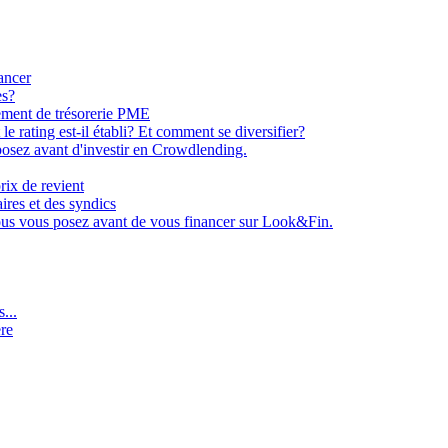
ancer
es?
ement de trésorerie PME
e rating est-il établi? Et comment se diversifier?
osez avant d'investir en Crowdlending.
rix de revient
aires et des syndics
ous vous posez avant de vous financer sur Look&Fin.
...
ère