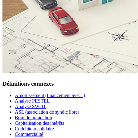
Définitions connexes
Amortissement (financement avec -)
Analyse PESTEL
Analyse SWOT
ASL (association de syndic libre)
Boni de liquidation
Capitalisation des intérêts
Codébiteur solidaire
Commercialité