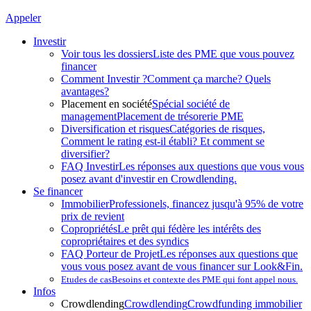
Appeler
Investir
Voir tous les dossiers
Liste des PME que vous pouvez
financer
Comment Investir ?
Comment ça marche? Quels
avantages?
Placement en société
Spécial société de
management
Placement de trésorerie PME
Diversification et risques
Catégories de risques,
Comment le rating est-il établi? Et comment se
diversifier?
FAQ Investir
Les réponses aux questions que vous vous
posez avant d'investir en Crowdlending.
Se financer
Immobilier
Professionels, financez jusqu'à 95% de votre
prix de revient
Copropriétés
Le prêt qui fédère les intérêts des
copropriétaires et des syndics
FAQ Porteur de Projet
Les réponses aux questions que
vous vous posez avant de vous financer sur Look&Fin.
Etudes de cas
Besoins et contexte des PME qui font appel nous.
Infos
Crowdlending
Crowdlending
Crowdfunding immobilier