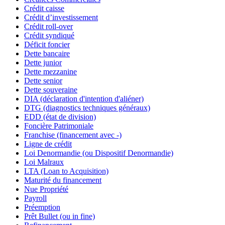
Crédit caisse
Crédit d’investissement
Crédit roll-over
Crédit syndiqué
Déficit foncier
Dette bancaire
Dette junior
Dette mezzanine
Dette senior
Dette souveraine
DIA (déclaration d'intention d'aliéner)
DTG (diagnostics techniques généraux)
EDD (état de division)
Foncière Patrimoniale
Franchise (financement avec -)
Ligne de crédit
Loi Denormandie (ou Dispositif Denormandie)
Loi Malraux
LTA (Loan to Acquisition)
Maturité du financement
Nue Propriété
Payroll
Préemption
Prêt Bullet (ou in fine)