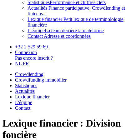
Statistiques
Performance et chiffres clefs
Actualités
Finance participative, Crowdlending et
fintechs...
Lexique financier
Petit lexique de terminolologie
financière
L'équipe
La team derrière la plateforme
Contact
Adresse et coordonnées
+32 2 529 59 69
Connexion
Pas encore inscrit ?
NL
FR
Crowdlending
Crowdfunding immobilier
Statistiques
Actualités
Lexique financier
L'équipe
Contact
Lexique financier : Division
foncière