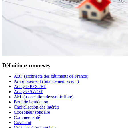
Définitions connexes
ABF (architecte des bâtiments de France)
Amortissement (financement avec -)
Analyse PESTEL
Analyse SWOT
ASL (association de syndic libre)
Boni de liquidation
Capitalisation des intérêts
Codébiteur solidaire
Commercialité
Covenant
Créances Commerciales