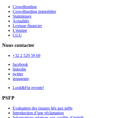
Crowdlending
Crowdfunding immobilier
Statistiques
Actualités
Lexique financier
L'équipe
CGU
Nous contacter
+32 2 529 59 69
facebook
linkedin
twitter
instagram
Look&Fin recrute!
PSFP
Evaluation des risques liés aux prêts
Introduction d’une réclamation
Informations relatives aux conflits d’intérêt