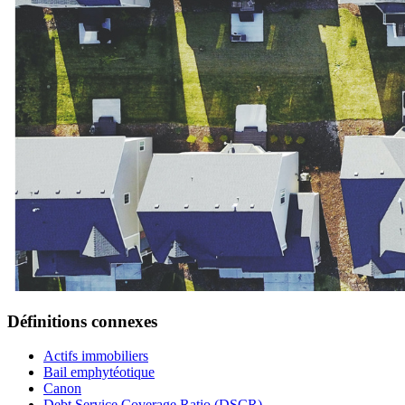
Définitions connexes
Actifs immobiliers
Bail emphytéotique
Canon
Debt Service Coverage Ratio (DSCR)