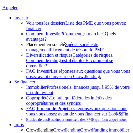
Appeler
Investir
Voir tous les dossiers
Liste des PME que vous pouvez
financer
Comment Investir ?
Comment ça marche? Quels
avantages?
Placement en société
Spécial société de
management
Placement de trésorerie PME
Diversification et risques
Catégories de risques,
Comment le rating est-il établi? Et comment se
diversifier?
FAQ Investir
Les réponses aux questions que vous vous
posez avant d'investir en Crowdlending.
Se financer
Immobilier
Professionels, financez jusqu'à 95% de votre
prix de revient
Copropriétés
Le prêt qui fédère les intérêts des
copropriétaires et des syndics
FAQ Porteur de Projet
Les réponses aux questions que
vous vous posez avant de vous financer sur Look&Fin.
Etudes de cas
Besoins et contexte des PME qui font appel nous.
Infos
Crowdlending
Crowdlending
Crowdfunding immobilier