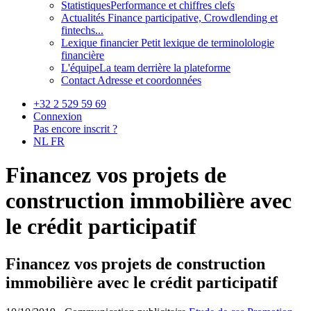
Statistiques
Performance et chiffres clefs
Actualités
Finance participative, Crowdlending et
fintechs...
Lexique financier
Petit lexique de terminolologie
financière
L'équipe
La team derrière la plateforme
Contact
Adresse et coordonnées
+32 2 529 59 69
Connexion
Pas encore inscrit ?
NL
FR
Financez vos projets de
construction immobilière avec
le crédit participatif
Financez vos projets de construction
immobilière avec le crédit participatif