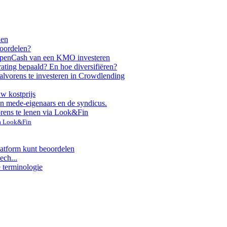
nen
voordelen?
ppen
Cash van een KMO investeren
rating bepaald? En hoe diversifiëren?
alvorens te investeren in Crowdlending
uw kostprijs
n mede-eigenaars en de syndicus.
orens te lenen via Look&Fin
ia Look&Fin
latform kunt beoordelen
ech...
e terminologie