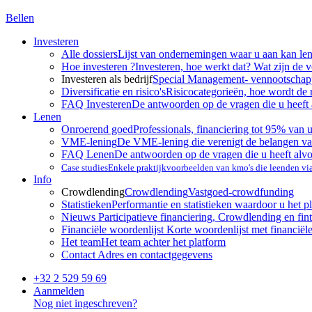
Bellen
Investeren
Alle dossiers
Lijst van ondernemingen waar u aan kan le
Hoe investeren ?
Investeren, hoe werkt dat? Wat zijn de 
Investeren als bedrijf
Special Management- vennootscha
Diversificatie en risico's
Risicocategorieën, hoe wordt de 
FAQ Investeren
De antwoorden op de vragen die u heeft 
Lenen
Onroerend goed
Professionals, financiering tot 95% van 
VME-lening
De VME-lening die verenigt de belangen va
FAQ Lenen
De antwoorden op de vragen die u heeft alv
Case studies
Enkele praktijkvoorbeelden van kmo's die leenden v
Info
Crowdlending
Crowdlending
Vastgoed-crowdfunding
Statistieken
Performantie en statistieken waardoor u het p
Nieuws
Participatieve financiering, Crowdlending en fint
Financiële woordenlijst
Korte woordenlijst met financiël
Het team
Het team achter het platform
Contact
Adres en contactgegevens
+32 2 529 59 69
Aanmelden
Nog niet ingeschreven?