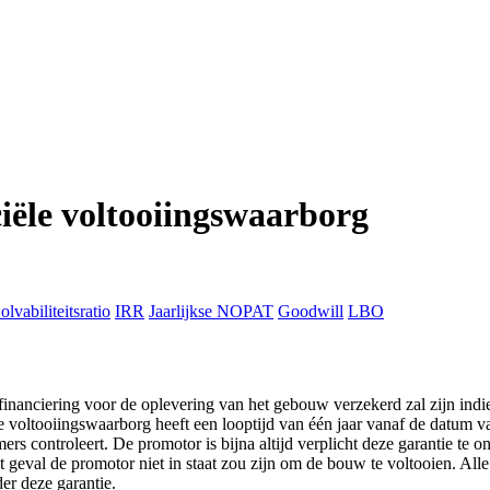
ciële voltooiingswaarborg
olvabiliteitsratio
IRR
Jaarlijkse NOPAT
Goodwill
LBO
financiering voor de oplevering van het gebouw verzekerd zal zijn indie
e voltooiingswaarborg heeft een looptijd van één jaar vanaf de datum v
rs controleert. De promotor is bijna altijd verplicht deze garantie te 
het geval de promotor niet in staat zou zijn om de bouw te voltooien. A
er deze garantie.