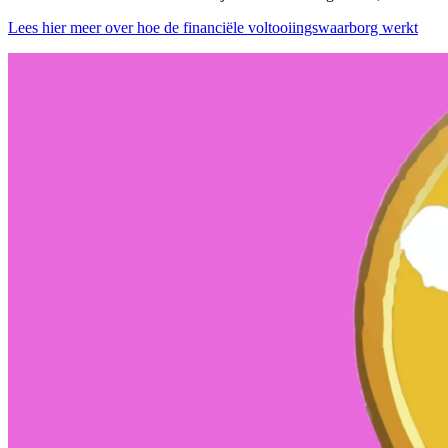
Lees hier meer over hoe de financiële voltooiingswaarborg werkt