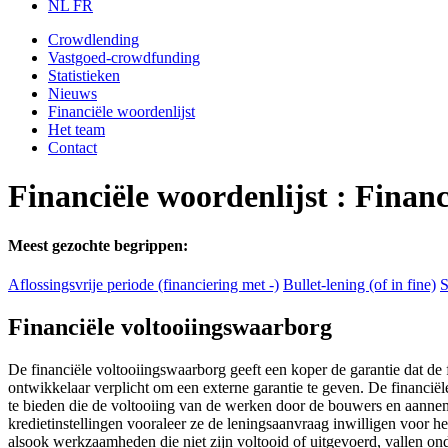
NL
FR
Crowdlending
Vastgoed-crowdfunding
Statistieken
Nieuws
Financiële woordenlijst
Het team
Contact
Financiële woordenlijst : Finan
Meest gezochte begrippen:
Aflossingsvrije periode (financiering met -)
Bullet-lening (of in fine)
S
Financiële voltooiingswaarborg
De financiële voltooiingswaarborg geeft een koper de garantie dat de 
ontwikkelaar verplicht om een externe garantie te geven. De financiël
te bieden die de voltooiing van de werken door de bouwers en aanneme
kredietinstellingen vooraleer ze de leningsaanvraag inwilligen voor 
alsook werkzaamheden die niet zijn voltooid of uitgevoerd, vallen ond