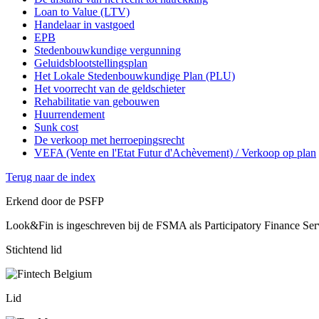
Loan to Value (LTV)
Handelaar in vastgoed
EPB
Stedenbouwkundige vergunning
Geluidsblootstellingsplan
Het Lokale Stedenbouwkundige Plan (PLU)
Het voorrecht van de geldschieter
Rehabilitatie van gebouwen
Huurrendement
Sunk cost
De verkoop met herroepingsrecht
VEFA (Vente en l'Etat Futur d'Achèvement) / Verkoop op plan
Terug naar de index
Erkend door de PSFP
Look&Fin is ingeschreven bij de FSMA als Participatory Finance Ser
Stichtend lid
Lid