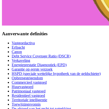
Aanverwante definities
Vastgoedactiva
Erfpacht
Canon
Debt Service Coverage Ratio (DSCR)
Verkaveling
Energieprestatie Diagnostiek (EPD)
Garantie op eerste verzoek
HSPD (speciale wettelijke hypotheek van de geldschieter)
Opbrengsteigendom
Commercieel vastgoed
Huurvastgoed
Patrimoniaal vastgoed
Residentieel vastgoed
Territoriale intelligentie
Toewijzingsvonnis
De afstand van het recht tot natrekking