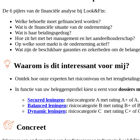
De 6 pijlers van de financiële analyse bij Look&Fin:
Welke behoefte moet gefinancierd worden?
Wat is de financiële situatie van de onderneming?
Wat is haar betalingsgedrag?
Hoe zit het met het management en het aandeelhouderschap?
Op welke soort markt is de onderneming actief?
Wat zijn de beschikbare garanties en zekerheden om de belang
Waarom is dit interessant voor mij?
Ontdek hoe onze experten het risiconiveau en het terugbetalin
In functie van uw beleggersprofiel kiest u eerst voor
dossiers m
Secured leningen
:
risicocategorie A met rating A+ of A
Balanced leningen
:
risicocategorie B met rating B+ of B
Dynamic leningen
:
risicocategorie C met rating C+ of 
Concreet