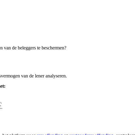
en van de beleggers te beschermen?
gsvermogen van de lener analyseren.
et:
.
.
C.