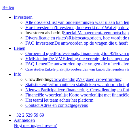
Bellen
Investeren
Alle dossiers
Lijst van ondernemingen waar u aan kan le
Hoe investeren ?
Investeren, hoe werkt dat? Wat zijn de 
Investeren als bedrijf
Special Management- vennootscha
Diversificatie en risico's
Risicocategorieën, hoe wordt de 
FAQ Investeren
De antwoorden op de vragen die u heeft 
Lenen
Onroerend goed
Professionals, financiering tot 95% van 
VME-lening
De VME-lening die verenigt de belangen va
FAQ Lenen
De antwoorden op de vragen die u heeft alv
Case studies
Enkele praktijkvoorbeelden van kmo's die leenden v
Info
Crowdlending
Crowdlending
Vastgoed-crowdfunding
Statistieken
Performantie en statistieken waardoor u het p
Nieuws
Participatieve financiering, Crowdlending en fint
Financiële woordenlijst
Korte woordenlijst met financiël
Het team
Het team achter het platform
Contact
Adres en contactgegevens
+32 2 529 59 69
Aanmelden
Nog niet ingeschreven?