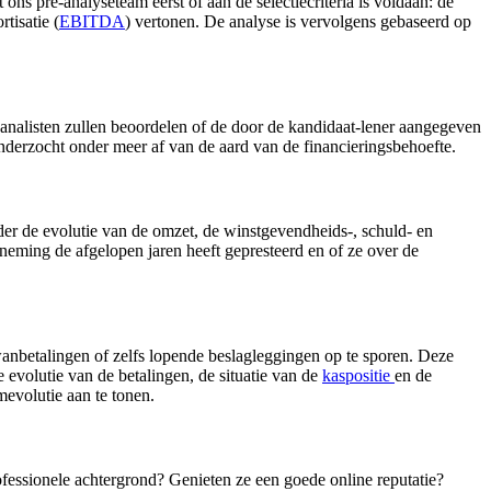
t ons pre-analyseteam eerst of aan de selectiecriteria is voldaan: de
tisatie (
EBITDA
) vertonen. De analyse is vervolgens gebaseerd op
e analisten zullen beoordelen of de door de kandidaat-lener aangegeven
onderzocht onder meer af van de aard van de financieringsbehoefte.
r de evolutie van de omzet, de winstgevendheids-, schuld- en
neming de afgelopen jaren heeft gepresteerd en of ze over de
anbetalingen of zelfs lopende beslagleggingen op te sporen. Deze
e evolutie van de betalingen, de situatie van de
kaspositie
en de
evolutie aan te tonen.
ofessionele achtergrond? Genieten ze een goede online reputatie?