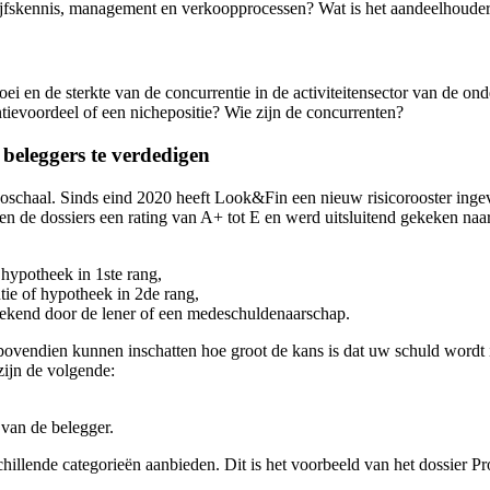
rijfskennis, management en verkoopprocessen? Wat is het aandeelhoud
i en de sterkte van de concurrentie in de activiteitensector van de ond
ievoordeel of een nichepositie? Wie zijn de concurrenten?
beleggers te verdedigen
coschaal. Sinds eind 2020 heeft Look&Fin een nieuw risicorooster ingev
 de dossiers een rating van A+ tot E en werd uitsluitend gekeken naar he
hypotheek in 1ste rang,
ie of hypotheek in 2de rang,
gekend door de lener of een medeschuldenaarschap.
 bovendien kunnen inschatten hoe groot de kans is dat uw schuld wordt
zijn de volgende:
 van de belegger.
chillende categorieën aanbieden. Dit is het voorbeeld van het dossier P