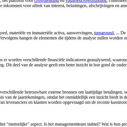
 het platform voor
crowdlending
en
vastgoedcrowdfunding
, controleer
inkomsten voor aftrek van interest, belastingen, afschrijvingen en amor
tgoed, materiële en immateriële activa, aanwervingen,
turnaround
, ... D
. Vervolgens hangen de elementen die tijdens de analyse zullen worden 
r worden verschillende financiële indicatoren geanalyseerd, waaronde
. Dit deel van de analyse geeft een beter inzicht in hoe goed de onder
verschillende betrouwbare externe bronnen om laattijdige betalingen, w
is van de jaarrekeningen, omdat het onmiddellijk een inzicht biedt in d
 van leveranciers en klanten worden opgevraagd om de recente kasstroom
 het "menselijke" aspect. Is het managementteam stabiel? Wat is hun pr