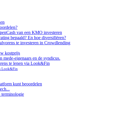
nen
voordelen?
ppen
Cash van een KMO investeren
rating bepaald? En hoe diversifiëren?
alvorens te investeren in Crowdlending
uw kostprijs
n mede-eigenaars en de syndicus.
orens te lenen via Look&Fin
ia Look&Fin
latform kunt beoordelen
ech...
e terminologie