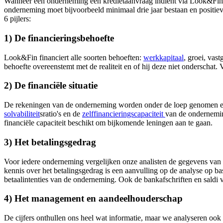
Wanneer een onderneming een kredietaanvraag indient via Look&Fin,
onderneming moet bijvoorbeeld minimaal drie jaar bestaan en positieve 
6 pijlers:
1) De financieringsbehoefte
Look&Fin financiert alle soorten behoeften:
werkkapitaal
, groei, vas
behoefte overeenstemt met de realiteit en of hij deze niet onderschat
2) De financiële situatie
De rekeningen van de onderneming worden onder de loep genomen en e
solvabiliteit
sratio's en de
zelffinancieringscapaciteit
van de onderneming
financiële capaciteit beschikt om bijkomende leningen aan te gaan.
3) Het betalingsgedrag
Voor iedere onderneming vergelijken onze analisten de gegevens van 
kennis over het betalingsgedrag is een aanvulling op de analyse op bas
betaalintenties van de onderneming. Ook de bankafschriften en saldi
4) Het management en aandeelhouderschap
De
cijfers onthullen ons heel wat informatie, maar we analyseren ook