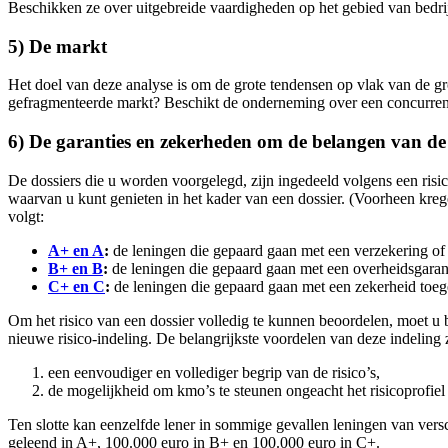
Beschikken ze over uitgebreide vaardigheden op het gebied van bed
5) De markt
Het doel van deze analyse is om de grote tendensen op vlak van de groe
gefragmenteerde markt? Beschikt de onderneming over een concurrent
6) De garanties en zekerheden om de belangen van de 
De dossiers die u worden voorgelegd, zijn ingedeeld volgens een risi
waarvan u kunt genieten in het kader van een dossier. (Voorheen kregen
volgt:
A+ en A
:
de leningen die gepaard gaan met een verzekering of 
B+ en B
:
de leningen die gepaard gaan met een overheidsgarant
C+ en C
:
de leningen die gepaard gaan met een zekerheid toe
Om het risico van een dossier volledig te kunnen beoordelen, moet u
nieuwe risico-indeling. De belangrijkste voordelen van deze indeling 
een eenvoudiger en vollediger begrip van de risico’s,
de mogelijkheid om kmo’s te steunen ongeacht het risicoprofiel
Ten slotte kan eenzelfde lener in sommige gevallen leningen van vers
geleend in A+, 100.000 euro in B+ en 100.000 euro in C+.