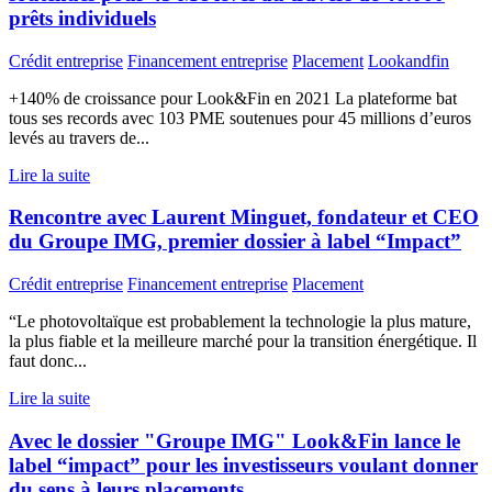
prêts individuels
Crédit entreprise
Financement entreprise
Placement
Lookandfin
+140% de croissance pour Look&Fin en 2021 La plateforme bat
tous ses records avec 103 PME soutenues pour 45 millions d’euros
levés au travers de...
Lire la suite
Rencontre avec Laurent Minguet, fondateur et CEO
du Groupe IMG, premier dossier à label “Impact”
Crédit entreprise
Financement entreprise
Placement
“Le photovoltaïque est probablement la technologie la plus mature,
la plus fiable et la meilleure marché pour la transition énergétique. Il
faut donc...
Lire la suite
Avec le dossier "Groupe IMG" Look&Fin lance le
label “impact” pour les investisseurs voulant donner
du sens à leurs placements