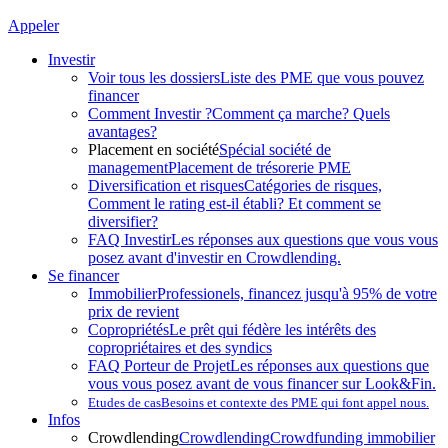
Appeler
Investir
Voir tous les dossiers
Liste des PME que vous pouvez
financer
Comment Investir ?
Comment ça marche? Quels
avantages?
Placement en société
Spécial société de
management
Placement de trésorerie PME
Diversification et risques
Catégories de risques,
Comment le rating est-il établi? Et comment se
diversifier?
FAQ Investir
Les réponses aux questions que vous vous
posez avant d'investir en Crowdlending.
Se financer
Immobilier
Professionels, financez jusqu'à 95% de votre
prix de revient
Copropriétés
Le prêt qui fédère les intérêts des
copropriétaires et des syndics
FAQ Porteur de Projet
Les réponses aux questions que
vous vous posez avant de vous financer sur Look&Fin.
Etudes de cas
Besoins et contexte des PME qui font appel nous.
Infos
Crowdlending
Crowdlending
Crowdfunding immobilier