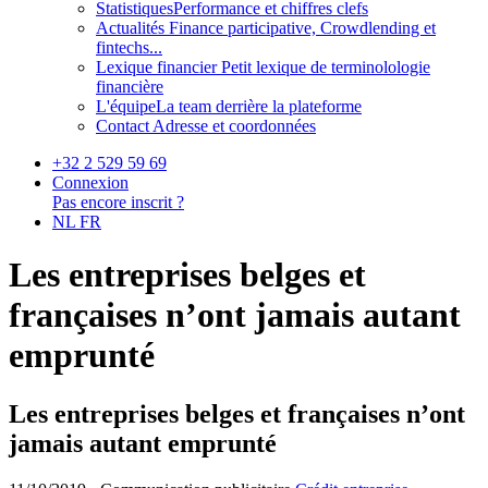
Statistiques
Performance et chiffres clefs
Actualités
Finance participative, Crowdlending et
fintechs...
Lexique financier
Petit lexique de terminolologie
financière
L'équipe
La team derrière la plateforme
Contact
Adresse et coordonnées
+32 2 529 59 69
Connexion
Pas encore inscrit ?
NL
FR
Les entreprises belges et
françaises n’ont jamais autant
emprunté
Les entreprises belges et françaises n’ont
jamais autant emprunté