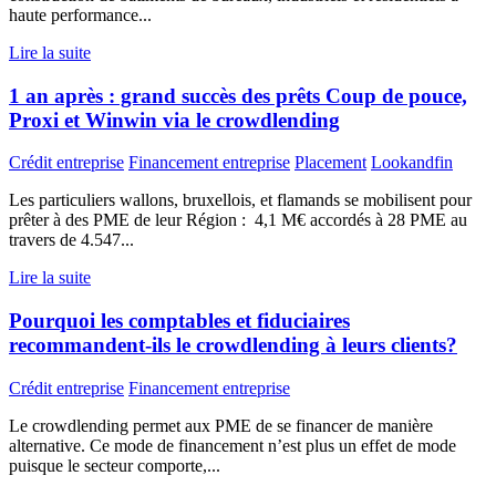
haute performance...
Lire la suite
1 an après : grand succès des prêts Coup de pouce,
Proxi et Winwin via le crowdlending
Crédit entreprise
Financement entreprise
Placement
Lookandfin
Les particuliers wallons, bruxellois, et flamands se mobilisent pour
prêter à des PME de leur Région : 4,1 M€ accordés à 28 PME au
travers de 4.547...
Lire la suite
Pourquoi les comptables et fiduciaires
recommandent-ils le crowdlending à leurs clients?
Crédit entreprise
Financement entreprise
Le crowdlending permet aux PME de se financer de manière
alternative. Ce mode de financement n’est plus un effet de mode
puisque le secteur comporte,...