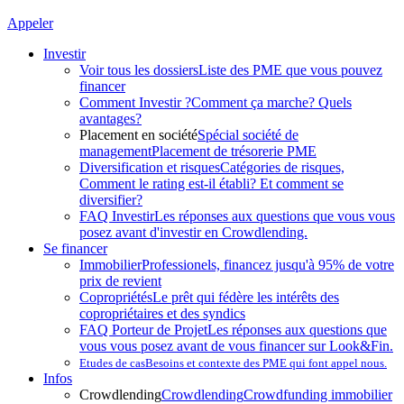
Appeler
Investir
Voir tous les dossiers
Liste des PME que vous pouvez
financer
Comment Investir ?
Comment ça marche? Quels
avantages?
Placement en société
Spécial société de
management
Placement de trésorerie PME
Diversification et risques
Catégories de risques,
Comment le rating est-il établi? Et comment se
diversifier?
FAQ Investir
Les réponses aux questions que vous vous
posez avant d'investir en Crowdlending.
Se financer
Immobilier
Professionels, financez jusqu'à 95% de votre
prix de revient
Copropriétés
Le prêt qui fédère les intérêts des
copropriétaires et des syndics
FAQ Porteur de Projet
Les réponses aux questions que
vous vous posez avant de vous financer sur Look&Fin.
Etudes de cas
Besoins et contexte des PME qui font appel nous.
Infos
Crowdlending
Crowdlending
Crowdfunding immobilier