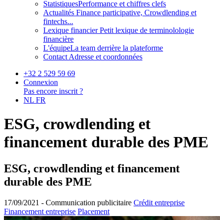
Statistiques
Performance et chiffres clefs
Actualités
Finance participative, Crowdlending et
fintechs...
Lexique financier
Petit lexique de terminolologie
financière
L'équipe
La team derrière la plateforme
Contact
Adresse et coordonnées
+32 2 529 59 69
Connexion
Pas encore inscrit ?
NL
FR
ESG, crowdlending et
financement durable des PME
ESG, crowdlending et financement
durable des PME
17/09/2021 -
Communication publicitaire
Crédit entreprise
Financement entreprise
Placement