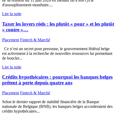
de sa réunion du 11 juin 2026 en mettant fin à son cycle
d'assouplissement monétaire....
Lire la suite
Taxer les loyers réels : les plutôt « pour » et les plutôt
« contre »…
Placement
Fintech & Marché
Ce n’est un secret pour personne, le gouvernement fédéral belge
est activement à la recherche de nouvelles ressources lui permettant
de boucler...
Lire la suite
Crédits hypothécaires : pourquoi les banques belges
prêtent à perte depuis quatre ans
Placement
Fintech & Marché
Selon le dernier rapport de stabilité financière de la Banque
nationale de Belgique (BNB), les banques belges accorderaient des
crédits hypothécaires...