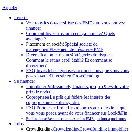
Appeler
Investir
Voir tous les dossiers
Liste des PME que vous pouvez
financer
Comment Investir ?
Comment ça marche? Quels
avantages?
Placement en société
Spécial société de
management
Placement de trésorerie PME
Diversification et risques
Catégories de risques,
Comment le rating est-il établi? Et comment se
diversifier?
FAQ Investir
Les réponses aux questions que vous vous
posez avant d'investir en Crowdlending.
Se financer
Immobilier
Professionels, financez jusqu'à 95% de votre
prix de revient
Copropriétés
Le prêt qui fédère les intérêts des
copropriétaires et des syndics
FAQ Porteur de Projet
Les réponses aux questions que
vous vous posez avant de vous financer sur Look&Fin.
Etudes de cas
Besoins et contexte des PME qui font appel nous.
Infos
Crowdlending
Crowdlending
Crowdfunding immobilier