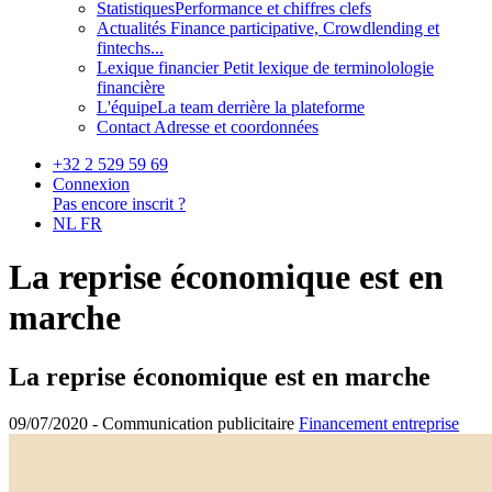
Statistiques
Performance et chiffres clefs
Actualités
Finance participative, Crowdlending et
fintechs...
Lexique financier
Petit lexique de terminolologie
financière
L'équipe
La team derrière la plateforme
Contact
Adresse et coordonnées
+32 2 529 59 69
Connexion
Pas encore inscrit ?
NL
FR
La reprise économique est en
marche
La reprise économique est en marche
09/07/2020 -
Communication publicitaire
Financement entreprise