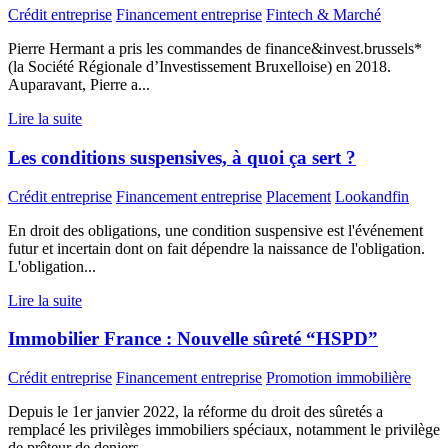
Crédit entreprise
Financement entreprise
Fintech & Marché
Pierre Hermant a pris les commandes de finance&invest.brussels*
(la Société Régionale d’Investissement Bruxelloise) en 2018.
Auparavant, Pierre a...
Lire la suite
Les conditions suspensives, à quoi ça sert ?
Crédit entreprise
Financement entreprise
Placement
Lookandfin
En droit des obligations, une condition suspensive est l'événement
futur et incertain dont on fait dépendre la naissance de l'obligation.
L'obligation...
Lire la suite
Immobilier France : Nouvelle sûreté “HSPD”
Crédit entreprise
Financement entreprise
Promotion immobilière
Depuis le 1er janvier 2022, la réforme du droit des sûretés a
remplacé les privilèges immobiliers spéciaux, notamment le privilège
de prêteur de deniers...