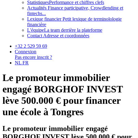
Statistiques
Performance et chiffres clefs
Actualités
Finance participative, Crowdlending et
fintechs...
Lexique financier
Petit lexique de terminolologie
financière
L'équipe
La team derrière la plateforme
Contact
Adresse et coordonnées
+32 2 529 59 69
Connexion
Pas encore inscrit ?
NL
FR
Le promoteur immobilier
engagé BORGHOF INVEST
lève 500.000 € pour financer
une école à Tongres
Le promoteur immobilier engagé
BORGHOF INVEST lève 500.000 € pour