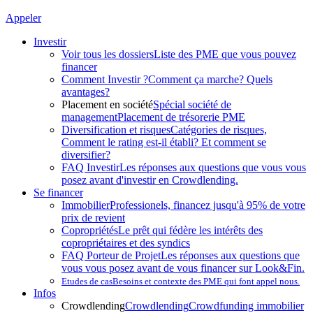
Appeler
Investir
Voir tous les dossiers
Liste des PME que vous pouvez
financer
Comment Investir ?
Comment ça marche? Quels
avantages?
Placement en société
Spécial société de
management
Placement de trésorerie PME
Diversification et risques
Catégories de risques,
Comment le rating est-il établi? Et comment se
diversifier?
FAQ Investir
Les réponses aux questions que vous vous
posez avant d'investir en Crowdlending.
Se financer
Immobilier
Professionels, financez jusqu'à 95% de votre
prix de revient
Copropriétés
Le prêt qui fédère les intérêts des
copropriétaires et des syndics
FAQ Porteur de Projet
Les réponses aux questions que
vous vous posez avant de vous financer sur Look&Fin.
Etudes de cas
Besoins et contexte des PME qui font appel nous.
Infos
Crowdlending
Crowdlending
Crowdfunding immobilier